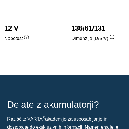
12 V
136/61/131
Napetost
Dimenzije (D/Š/V)
Namig
Namig
Delate z akumulatorji?
®
Raziščite VARTA
akademijo za usposabljanje in
dostopajte do ekskluzivnih informacij. Namenjena je le