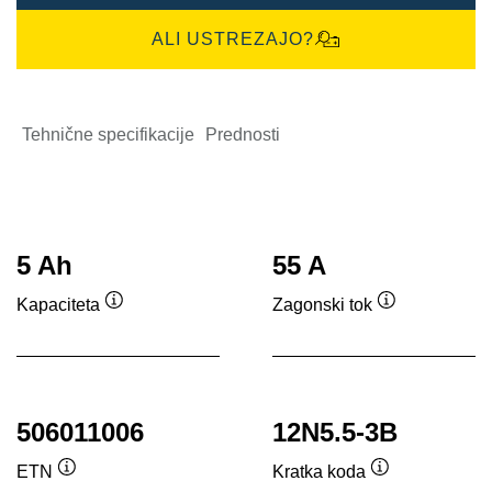
ALI USTREZAJO?
Tehnične specifikacije
Prednosti
5 Ah
55 A
Kapaciteta
Zagonski tok
Namig
Namig
506011006
12N5.5-3B
ETN
Kratka koda
Namig
Namig