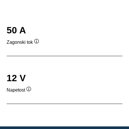
50 A
Zagonski tok
Namig
12 V
Napetost
Namig