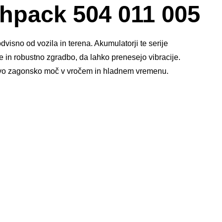
okno
pack 504 011 005
s
slikami
sno od vozila in terena. Akumulatorji te serije
 in robustno zgradbo, da lahko prenesejo vibracije.
ivo zagonsko moč v vročem in hladnem vremenu.