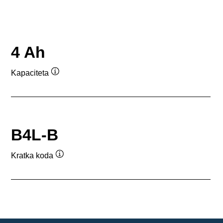
4 Ah
Kapaciteta
Namig
B4L-B
Kratka koda
Namig