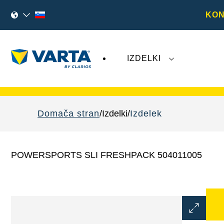
KON
IZDELKI
Nedavni dogodki, povezani z družbo
Varta 
Domača stran
Izdelki
Izdelek
POWERSPORTS SLI FRESHPACK 504011005
Odprite
dialogno