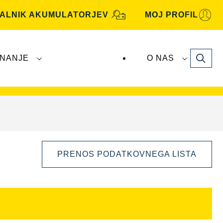
KALNIK AKUMULATORJEV
MOJ PROFIL
Search
NANJE
O NAS
je
VARTA Automotive
proizvaja in distribuira
PRENOS PODATKOVNEGA LISTA
Odprite
dialogno