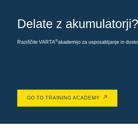
Delate z akumulatorji
®
Raziščite VARTA
akademijo za usposabljanje in dostop
GO TO TRAINING ACADEMY