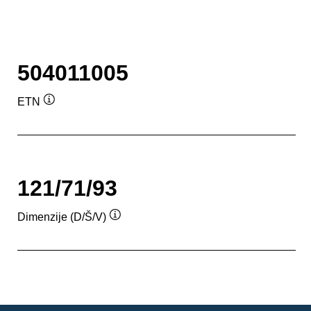
504011005
ETN
Namig
121/71/93
Dimenzije (D/Š/V)
Namig