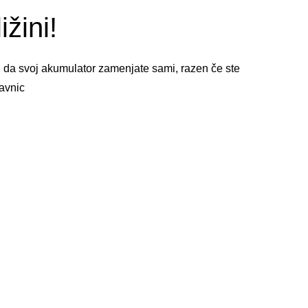
žini!
, da svoj akumulator zamenjate sami, razen če ste
avnic