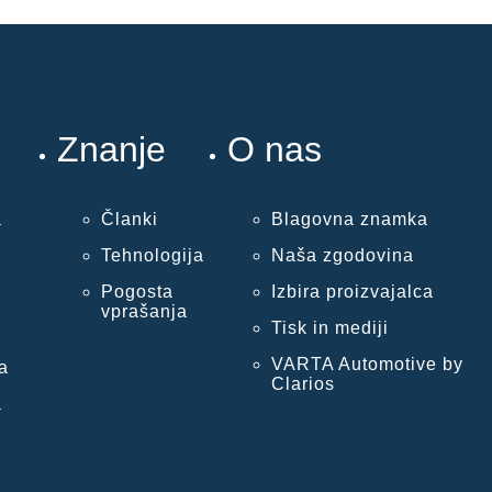
Znanje
O nas
a
Članki
Blagovna znamka
Tehnologija
Naša zgodovina
Pogosta
Izbira proizvajalca
vprašanja
Tisk in mediji
VARTA Automotive by
a
Clarios
a