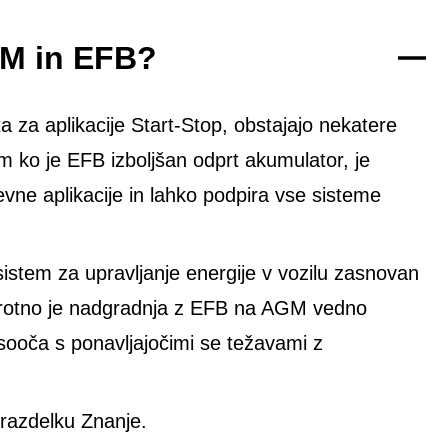
GM in EFB?
 za aplikacije Start-Stop, obstajajo nekatere
em ko je EFB izboljšan odprt akumulator, je
e aplikacije in lahko podpira vse sisteme
sistem za upravljanje energije v vozilu zasnovan
protno je nadgradnja z EFB na AGM vedno
 sooča s ponavljajočimi se težavami z
razdelku Znanje.