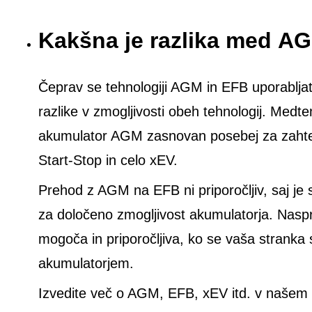
Kakšna je razlika med A
Čeprav se tehnologiji AGM in EFB uporabljata
razlike v zmogljivosti obeh tehnologij. Medt
akumulator AGM zasnovan posebej za zahtevn
Start-Stop in celo xEV.
Prehod z AGM na EFB ni priporočljiv, saj je 
za določeno zmogljivost akumulatorja. Nas
mogoča in priporočljiva, ko se vaša stranka
akumulatorjem.
Izvedite več o AGM, EFB, xEV itd. v našem 