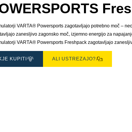
okno
OWERSPORTS Fresh
s
slikami
ulatorji VARTA® Powersports zagotavljajo potrebno moč – neodvi
avljajo zanesljivo zagonsko moč, izjemno energijo za napajanje
ulatorji VARTA® Powersports Freshpack zagotavljajo zaneslj
KJE KUPITI
ALI USTREZAJO?