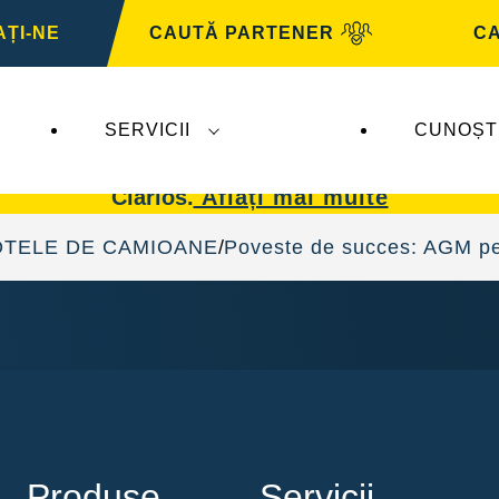
ȚI-NE
CAUTĂ PARTENER
CA
SERVICII
CUNOȘT
 afectează
VARTA Automotive
. Bateriile
VARTA 
Clarios.
Aflați mai multe
TELE DE CAMIOANE
Poveste de succes: AGM pe
Produse
Servicii