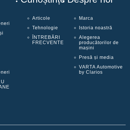
Articole
Marca
eneri
Tehnologie
Istoria noastră
și
ÎNTREBĂRI
Alegerea
FRECVENTE
producătorilor de
mașini
Presă și media
VARTA Automotive
eneri
by Clarios
RU
OANE