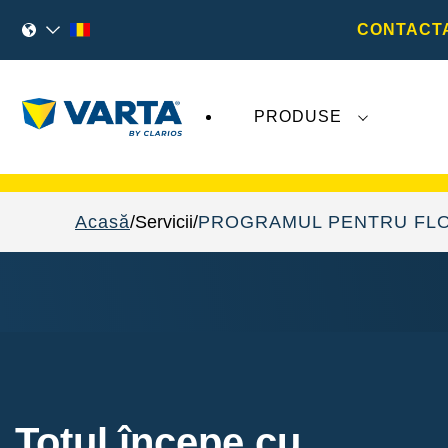
CONTACTA
PRODUSE
Evoluțiile recente legate de
VARTA AG
nu
Acasă
Servicii
PROGRAMUL PENTRU FLO
Totul începe cu