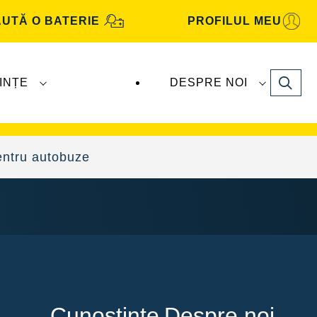
UTĂ O BATERIE
PROFILUL MEU
Search
INȚE
DESPRE NOI
Automotive
sunt produse și distribuite de
ntru autobuze
Cunoștințe
Despre noi