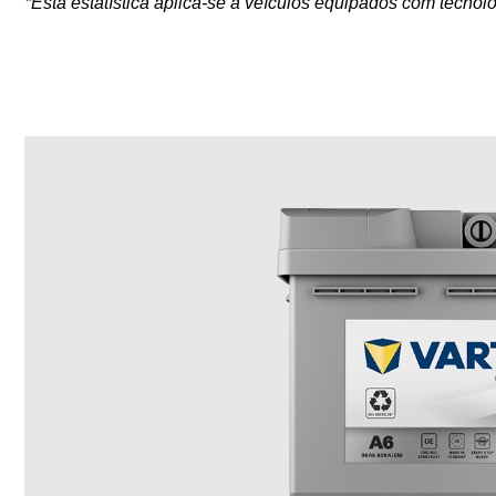
*Esta estatística aplica-se a veículos equipados com tecno