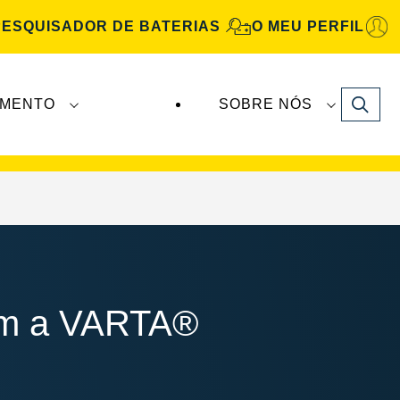
PESQUISADOR DE BATERIAS
O MEU PERFIL
Search
IMENTO
SOBRE NÓS
Automotive
são fabricadas e distribuídas pela
com a VARTA®