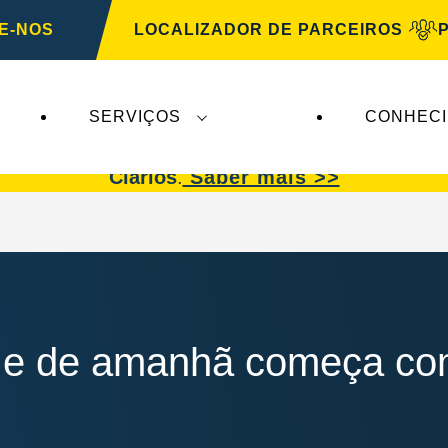
E-NOS
LOCALIZADOR DE PARCEIROS
SERVIÇOS
CONHEC
afetam a
VARTA Automotive
. As baterias
VARTA 
Clarios
.
Saber mais >>
je e de amanhã começa 