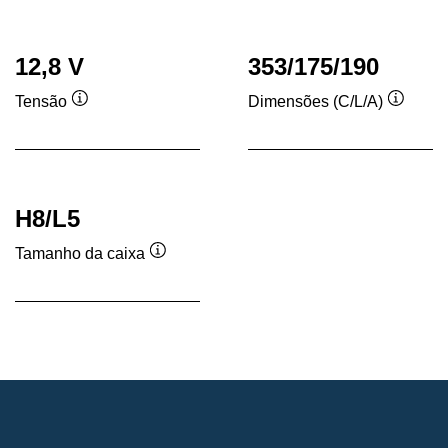
ferramenta
ferramenta
12,8 V
353/175/190
Tensão
Dimensões (C/L/A)
Dica
Dica
de
de
ferramenta
ferram
H8/L5
Tamanho da caixa
Dica
de
ferramenta