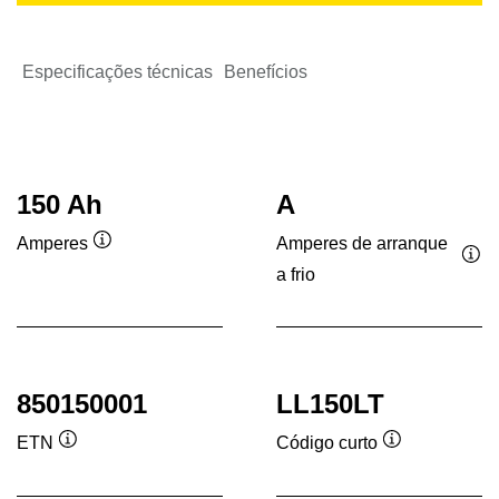
Especificações técnicas
Benefícios
150 Ah
A
Amperes de arranque
Amperes
Dica
a frio
Dic
de
de
ferramenta
fer
850150001
LL150LT
ETN
Código curto
Dica
Dica
de
de