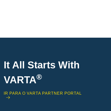
It All Starts With
®
VARTA
IR PARA O VARTA PARTNER PORTAL