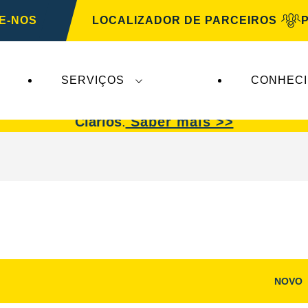
E-NOS
LOCALIZADOR DE PARCEIROS
SERVIÇOS
CONHEC
afetam a
VARTA Automotive
. As baterias
VARTA 
Clarios
.
Saber mais >>
NOVO
Abrir
diálogo