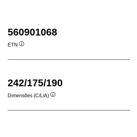
560901068
ETN
Dica
de
ferramenta
242/175/190
Dimensões (C/L/A)
Dica
de
ferramenta