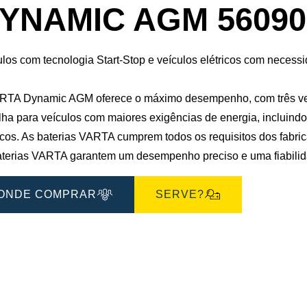
de
YNAMIC AGM 56090
imagem
ulos com tecnologia Start-Stop e veículos elétricos com neces
RTA Dynamic AGM oferece o máximo desempenho, com três vezes
lha para veículos com maiores exigências de energia, incluindo
ricos. As baterias VARTA cumprem todos os requisitos dos fabr
aterias VARTA garantem um desempenho preciso e uma fiabilid
ONDE COMPRAR
SERVE?