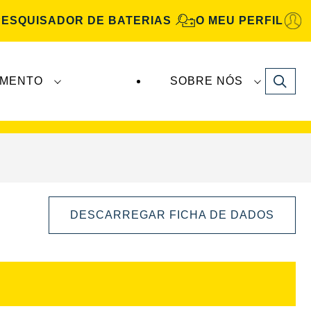
PESQUISADOR DE BATERIAS
O MEU PERFIL
Search
IMENTO
SOBRE NÓS
Automotive
são fabricadas e distribuídas pela
DESCARREGAR FICHA DE DADOS
Abrir
diálogo