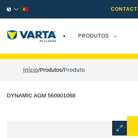
CONTACT
PRODUTOS
As recentes notícias sobre a
VARTA AG
não 
Início
Produtos
Produto
DYNAMIC AGM 560901068
Abrir
diálogo