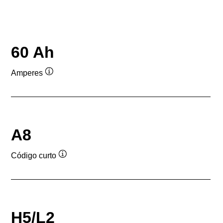
60 Ah
Amperes
Dica
de
ferramenta
A8
Código curto
Dica
de
ferramenta
H5/L2