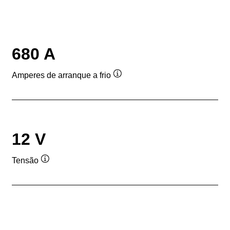
680 A
Amperes de arranque a frio
Dica
de
ferramenta
12 V
Tensão
Dica
de
ferramenta