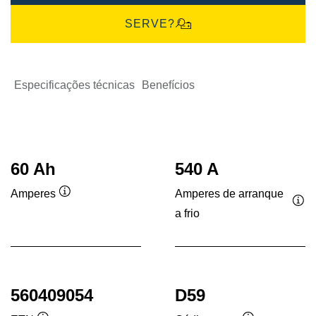
SERVE?
Especificações técnicas
Benefícios
60 Ah
540 A
Amperes de arranque
Amperes
Dica
a frio
Dic
de
de
ferramenta
fer
560409054
D59