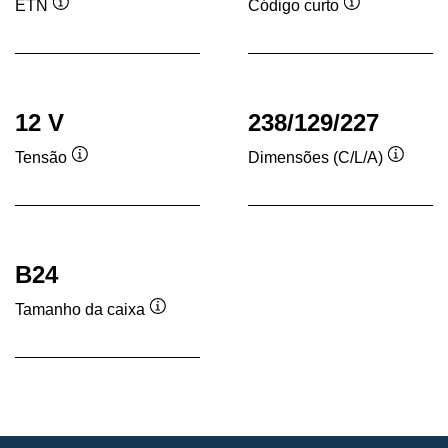
ETN
Código curto
Dica
Dica
de
de
ferramenta
ferramenta
12 V
238/129/227
Tensão
Dimensões (C/L/A)
Dica
Dica
de
de
ferramenta
ferram
B24
Tamanho da caixa
Dica
de
ferramenta