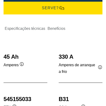
SERVE?
Especificações técnicas
Benefícios
45 Ah
330 A
Amperes de arranque
Amperes
Dica
a frio
Dic
de
de
ferramenta
fer
545155033
B31