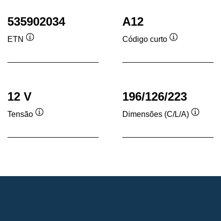
535902034
A12
ETN
Código curto
Dica
Dica
de
de
ferramenta
ferramenta
12 V
196/126/223
Tensão
Dimensões (C/L/A)
Dica
Dica
de
de
ferramenta
ferram