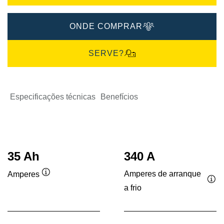
ONDE COMPRAR
SERVE?
Especificações técnicas
Benefícios
35 Ah
340 A
Amperes de arranque
Amperes
Dica
a frio
Dic
de
de
ferramenta
fer