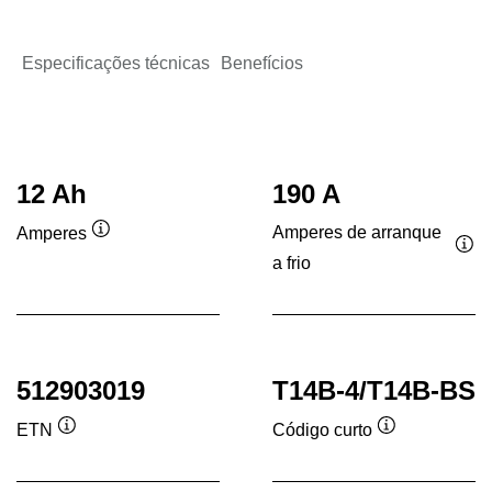
Especificações técnicas
Benefícios
12 Ah
190 A
Amperes de arranque
Amperes
Dica
a frio
Dic
de
de
ferramenta
fer
512903019
T14B-4/T14B-BS
ETN
Código curto
Dica
Dica
de
de
ferramenta
ferramenta