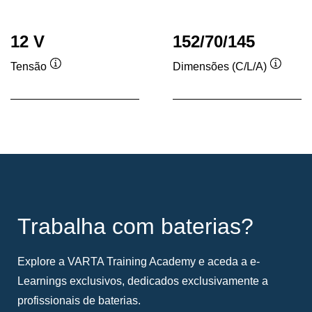
12 V
152/70/145
Tensão
Dimensões (C/L/A)
Dica
Dica
de
de
ferramenta
ferram
Trabalha com baterias?
Explore a VARTA Training Academy e aceda a e-
Learnings exclusivos, dedicados exclusivamente a
profissionais de baterias.