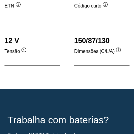
ETN
Código curto
Dica
Dica
de
de
ferramenta
ferramenta
12 V
150/87/130
Tensão
Dimensões (C/L/A)
Dica
Dica
de
de
ferramenta
ferram
Trabalha com baterias?