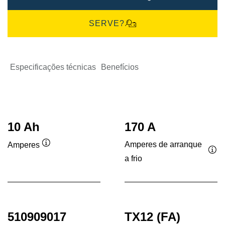
SERVE?
Especificações técnicas
Benefícios
10 Ah
170 A
Amperes de arranque
Amperes
Dica
a frio
Dic
de
de
ferramenta
fer
510909017
TX12 (FA)