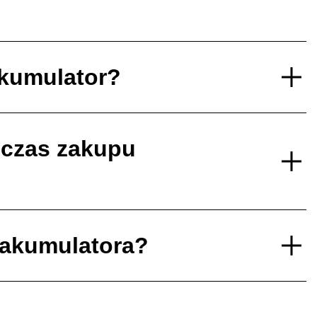
akumulator?
dczas zakupu
 akumulatora?