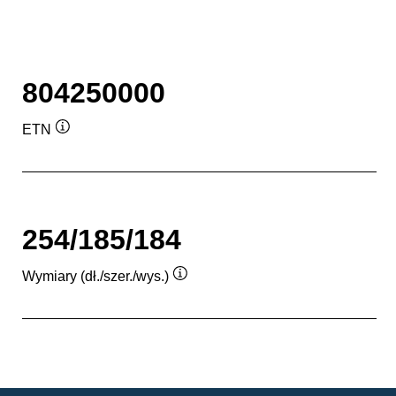
804250000
ETN
Podpowiedz
254/185/184
Wymiary (dł./szer./wys.)
Podpowiedz