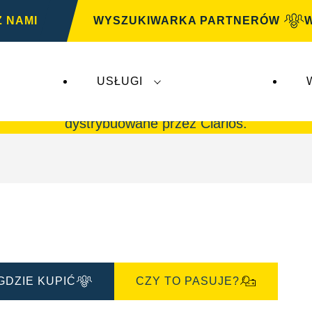
Z NAMI
WYSZUKIWARKA PARTNERÓW
USŁUGI
G
nie mają wpływu na
VARTA Automotive
. Akumul
dystrybuowane przez Clarios.
GDZIE KUPIĆ
CZY TO PASUJE?
Otwórz
okno