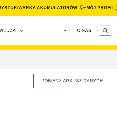
WYSZUKIWARKA AKUMULATORÓW
MÓJ PROFIL
Search
WIEDZA
O NAS
atory
VARTA Automotive
są produkowane i
POBIERZ ARKUSZ DANYCH
Otwórz
okno