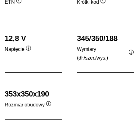
ETN
Krótki kod
Podpowiedz
Podpowiedz
12,8 V
345/350/188
Wymiary
Napięcie
Podpowiedz
(dł./szer./wys.)
Po
353x350x190
Rozmiar obudowy
Podpowiedz