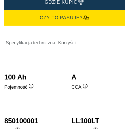
GDZIE KUPIĆ
CZY TO PASUJE?
Specyfikacja techniczna
Korzyści
100 Ah
A
Pojemność
CCA
Podpowiedz
Podpowiedz
850100001
LL100LT