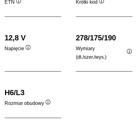
ETN
Krótki kod
Podpowiedz
Podpowiedz
12,8 V
278/175/190
Wymiary
Napięcie
Podpowiedz
(dł./szer./wys.)
Po
H6/L3
Rozmiar obudowy
Podpowiedz