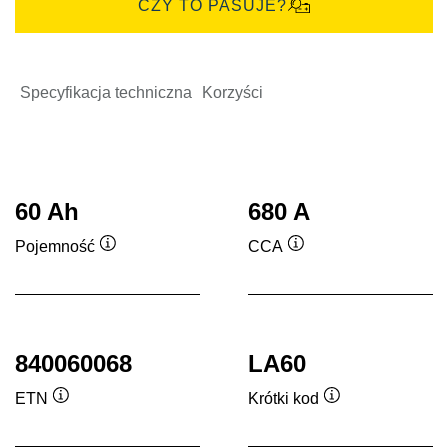
CZY TO PASUJE?
Specyfikacja techniczna
Korzyści
60 Ah
680 A
Pojemność
CCA
Podpowiedz
Podpowiedz
840060068
LA60
ETN
Krótki kod
Podpowiedz
Podpowiedz