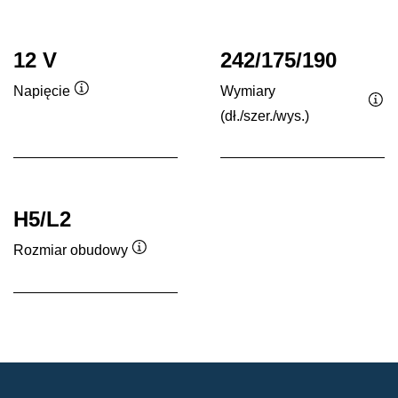
12 V
242/175/190
Wymiary
Napięcie
Podpowiedz
(dł./szer./wys.)
Po
H5/L2
Rozmiar obudowy
Podpowiedz