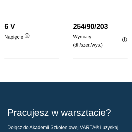
6 V
254/90/203
Wymiary
Napięcie
Podpowiedz
(dł./szer./wys.)
Po
Pracujesz w warsztacie?
Dołącz do Akademii Szkoleniowej VARTA® i uzyskaj