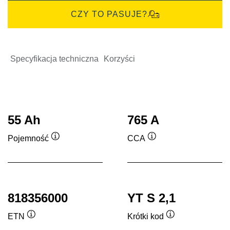
CZY TO PASUJE?
Specyfikacja techniczna
Korzyści
55 Ah
765 A
Pojemność
CCA
Podpowiedz
Podpowiedz
818356000
YT S 2,1
ETN
Krótki kod
Podpowiedz
Podpowiedz