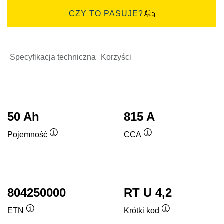
CZY TO PASUJE?
Specyfikacja techniczna
Korzyści
50 Ah
815 A
Pojemność
CCA
Podpowiedz
Podpowiedz
804250000
RT U 4,2
ETN
Krótki kod
Podpowiedz
Podpowiedz