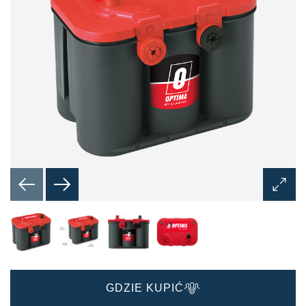
Otwórz
okno
dialog
obrazu
GDZIE KUPIĆ