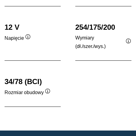
12 V
254/175/200
Wymiary
Napięcie
Podpowiedz
(dł./szer./wys.)
Po
34/78 (BCI)
Rozmiar obudowy
Podpowiedz