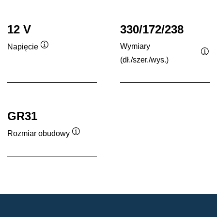
12 V
330/172/238
Wymiary
Napięcie
Podpowiedz
(dł./szer./wys.)
Po
GR31
Rozmiar obudowy
Podpowiedz