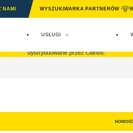
Z NAMI
WYSZUKIWARKA PARTNERÓW
USŁUGI
G
nie mają wpływu na
VARTA Automotive
. Akumul
dystrybuowane przez Clarios.
NOWOŚ
Otwórz
okno