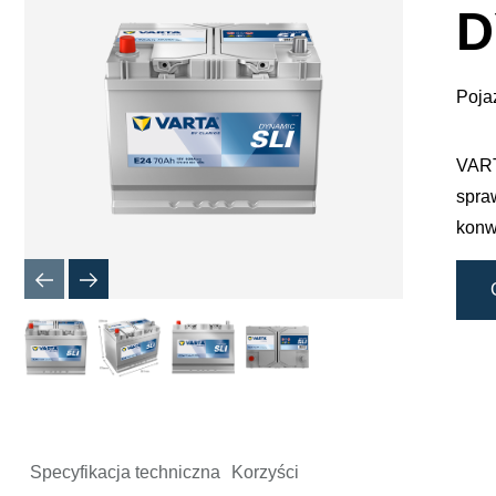
dialogow
D
obrazu
Poja
VART
spra
konw
Specyfikacja techniczna
Korzyści