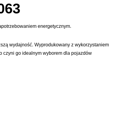
dialogowe
063
obrazu
zapotrzebowaniem energetycznym.
ższą wydajność. Wyprodukowany z wykorzystaniem
 co czyni go idealnym wyborem dla pojazdów