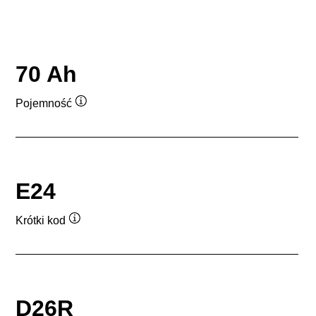
70 Ah
Pojemność
Podpowiedz
E24
Krótki kod
Podpowiedz
D26R