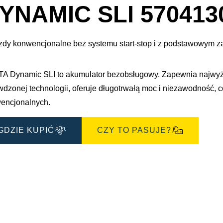
e
dialogowe
YNAMIC SLI 570413
obrazu
zdy konwencjonalne bez systemu start-stop i z podstawowym 
A Dynamic SLI to akumulator bezobsługowy. Zapewnia najwy
wdzonej technologii, oferuje długotrwałą moc i niezawodność,
encjonalnych.
GDZIE KUPIĆ
CZY TO PASUJE?