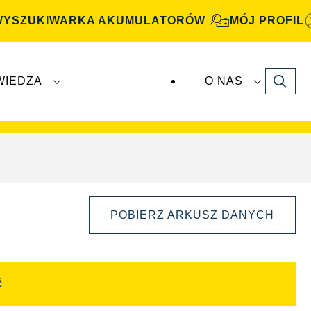
WYSZUKIWARKA AKUMULATORÓW
MÓJ PROFIL
Search
WIEDZA
O NAS
atory
VARTA Automotive
są produkowane i
POBIERZ ARKUSZ DANYCH
Ć
Otwórz
okno