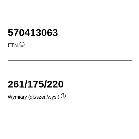
570413063
ETN
Podpowiedz
261/175/220
Wymiary (dł./szer./wys.)
Podpowiedz