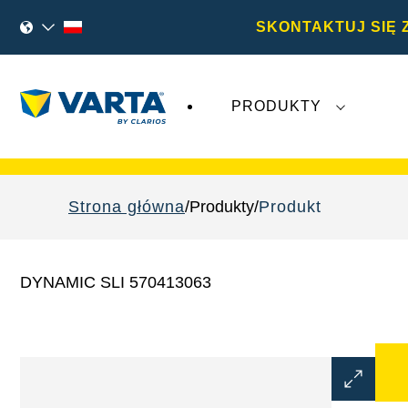
SKONTAKTUJ SIĘ 
PRODUKTY
Najnowsze wydarzenia dotyczące
Varta A
Strona główna
Produkty
Produkt
DYNAMIC SLI 570413063
Otwórz
okno