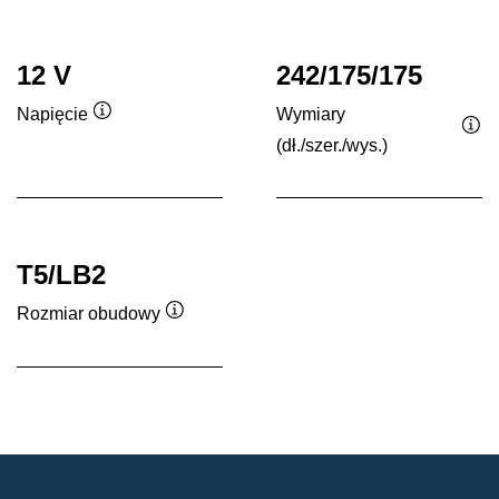
12 V
242/175/175
Wymiary
Napięcie
Podpowiedz
(dł./szer./wys.)
Po
T5/LB2
Rozmiar obudowy
Podpowiedz