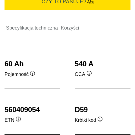
CZY TO PASUJE?
Specyfikacja techniczna
Korzyści
60 Ah
540 A
Pojemność
CCA
Podpowiedz
Podpowiedz
560409054
D59
ETN
Krótki kod
Podpowiedz
Podpowiedz