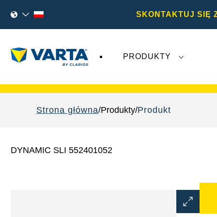
SKONTAKTUJ SIĘ 
PRODUKTY
Najnowsze wydarzenia dotyczące
Varta A
Strona główna
Produkty
Produkt
DYNAMIC SLI 552401052
Otwórz
okno