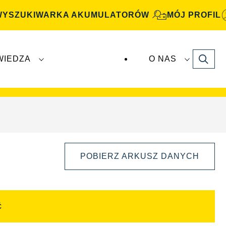
WYSZUKIWARKA AKUMULATORÓW
MÓJ PROFIL
Search
WIEDZA
O NAS
atory
VARTA Automotive
są produkowane i
POBIERZ ARKUSZ DANYCH
Ć
Otwórz
okno