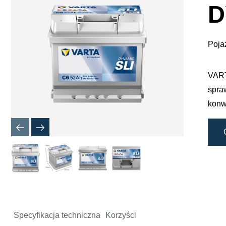
dialogow
D
obrazu
Poja
VART
spra
konw
Specyfikacja techniczna
Korzyści