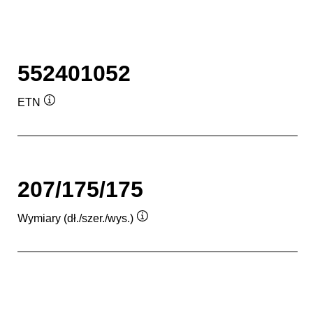
552401052
ETN
Podpowiedz
207/175/175
Wymiary (dł./szer./wys.)
Podpowiedz