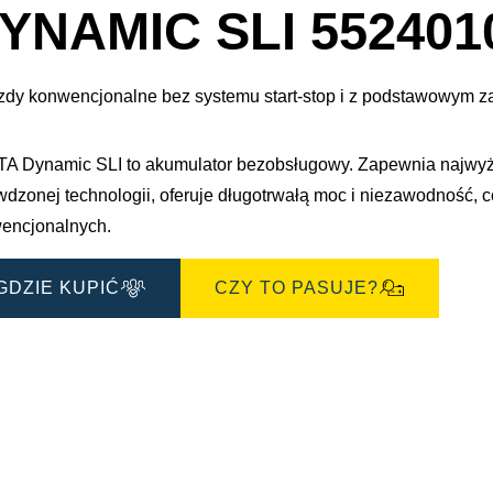
e
dialogowe
YNAMIC SLI 552401
obrazu
zdy konwencjonalne bez systemu start-stop i z podstawowym 
A Dynamic SLI to akumulator bezobsługowy. Zapewnia najwy
wdzonej technologii, oferuje długotrwałą moc i niezawodność,
encjonalnych.
GDZIE KUPIĆ
CZY TO PASUJE?