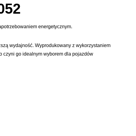
dialogowe
052
obrazu
zapotrzebowaniem energetycznym.
ższą wydajność. Wyprodukowany z wykorzystaniem
 co czyni go idealnym wyborem dla pojazdów