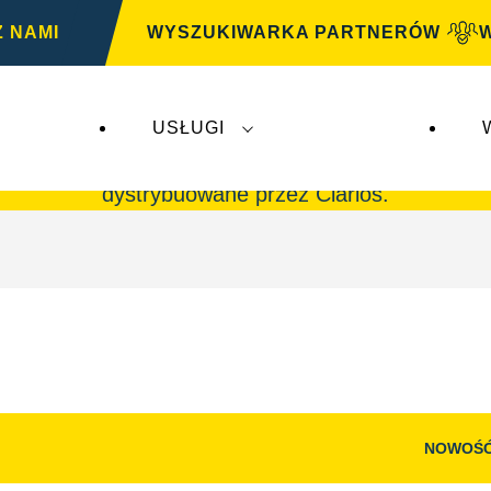
Z NAMI
WYSZUKIWARKA PARTNERÓW
USŁUGI
G
nie mają wpływu na
VARTA Automotive
. Akumul
dystrybuowane przez Clarios.
NOWOŚ
Otwórz
okno