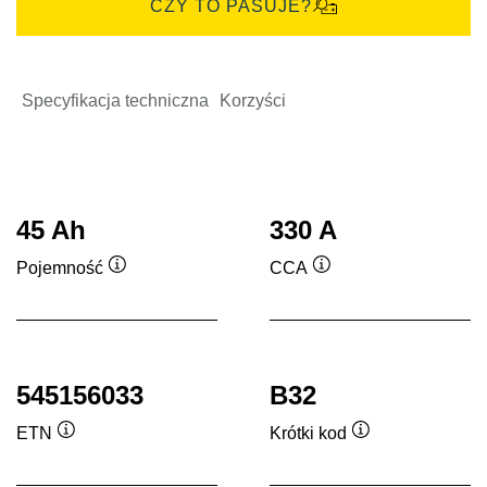
CZY TO PASUJE?
Specyfikacja techniczna
Korzyści
45 Ah
330 A
Pojemność
CCA
Podpowiedz
Podpowiedz
545156033
B32
ETN
Krótki kod
Podpowiedz
Podpowiedz