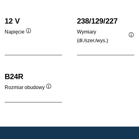
12 V
238/129/227
Wymiary
Napięcie
Podpowiedz
(dł./szer./wys.)
Po
B24R
Rozmiar obudowy
Podpowiedz