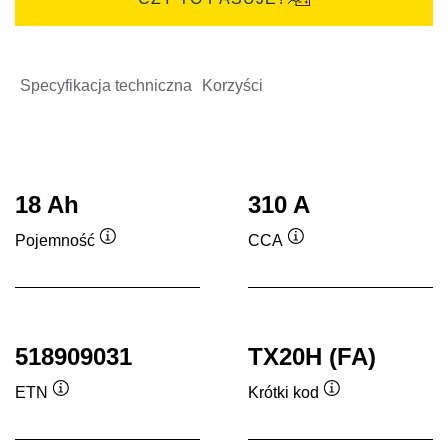
Specyfikacja techniczna
Korzyści
18 Ah
310 A
Pojemność
CCA
Podpowiedz
Podpowiedz
518909031
TX20H (FA)
ETN
Krótki kod
Podpowiedz
Podpowiedz