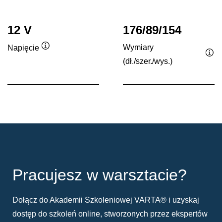
12 V
176/89/154
Wymiary
Napięcie
Podpowiedz
(dł./szer./wys.)
Po
Pracujesz w warsztacie?
Dołącz do Akademii Szkoleniowej VARTA® i uzyskaj
dostęp do szkoleń online, stworzonych przez ekspertów