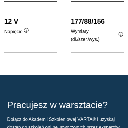
12 V
177/88/156
Wymiary
Napięcie
Podpowiedz
(dł./szer./wys.)
Po
Pracujesz w warsztacie?
Dołącz do Akademii Szkoleniowej VARTA® i uzyskaj
dostęp do szkoleń online, stworzonych przez ekspertów