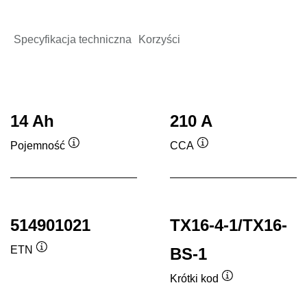
Specyfikacja techniczna
Korzyści
14 Ah
210 A
Pojemność
CCA
Podpowiedz
Podpowiedz
514901021
TX16-4-1/TX16-
ETN
BS-1
Podpowiedz
Krótki kod
Podpowiedz