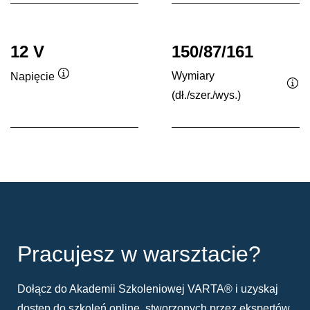
12 V
150/87/161
Wymiary
Napięcie
Podpowiedz
(dł./szer./wys.)
Po
Pracujesz w warsztacie?
Dołącz do Akademii Szkoleniowej VARTA® i uzyskaj
dostęp do szkoleń online, stworzonych przez ekspertów