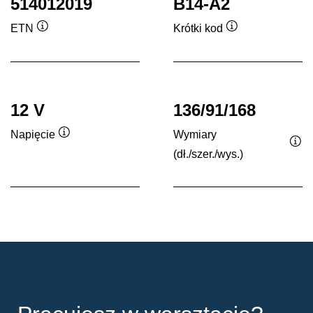
514012019
B14-A2
ETN
Krótki kod
Podpowiedz
Podpowiedz
12 V
136/91/168
Wymiary
Napięcie
Podpowiedz
(dł./szer./wys.)
Po