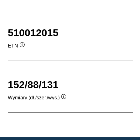
510012015
ETN
Podpowiedz
152/88/131
Wymiary (dł./szer./wys.)
Podpowiedz