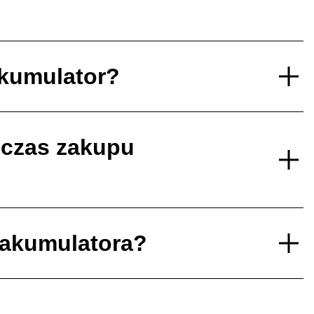
akumulator?
dczas zakupu
 akumulatora?