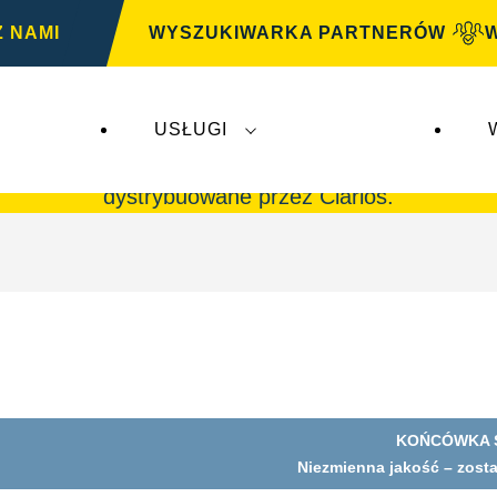
Z NAMI
WYSZUKIWARKA PARTNERÓW
USŁUGI
G
nie mają wpływu na
VARTA Automotive
. Akumul
dystrybuowane przez Clarios.
KOŃCÓWKA S
Niezmienna jakość – został