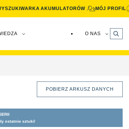
WYSZUKIWARKA AKUMULATORÓW
MÓJ PROFIL
Search
WIEDZA
O NAS
atory
VARTA Automotive
są produkowane i
POBIERZ ARKUSZ DANYCH
ERII
y ostatnie sztuki!