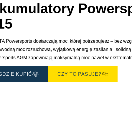
e
kumulatory Powersp
15
A Powersports dostarczają moc, której potrzebujesz – bez wz
awodną moc rozruchową, wyjątkową energię zasilania i solidną
rsports AGM zapewniają maksymalną moc nawet w ekstremal
GDZIE KUPIĆ
CZY TO PASUJE?