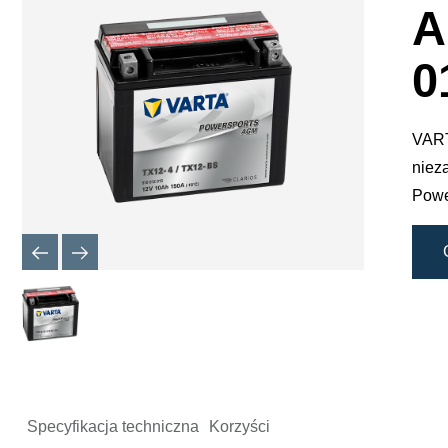
dialogow
A
obrazu
0
VART
niez
Powe
Specyfikacja techniczna
Korzyści