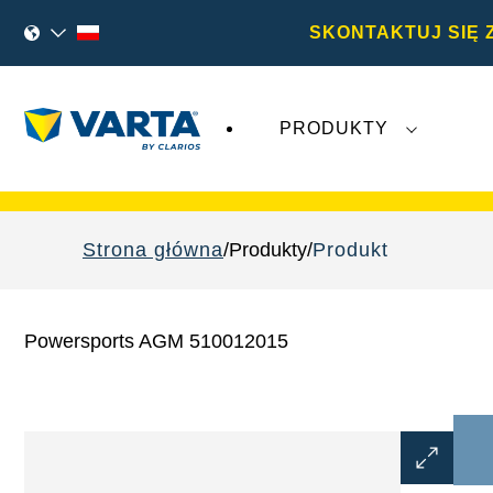
SKONTAKTUJ SIĘ 
PRODUKTY
Najnowsze wydarzenia dotyczące
Varta A
Strona główna
Produkty
Produkt
Powersports AGM 510012015
Otwórz
okno