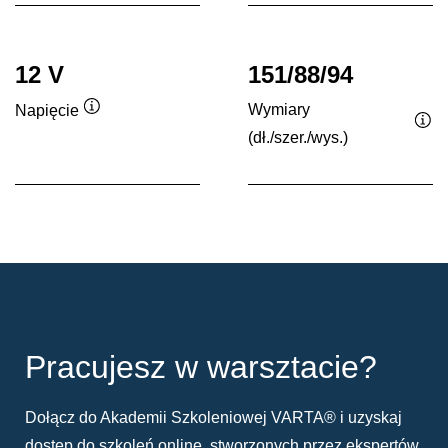
12 V
151/88/94
Wymiary
Napięcie
Podpowiedz
(dł./szer./wys.)
Po
Pracujesz w warsztacie?
Dołącz do Akademii Szkoleniowej VARTA® i uzyskaj
dostęp do szkoleń online, stworzonych przez ekspertów