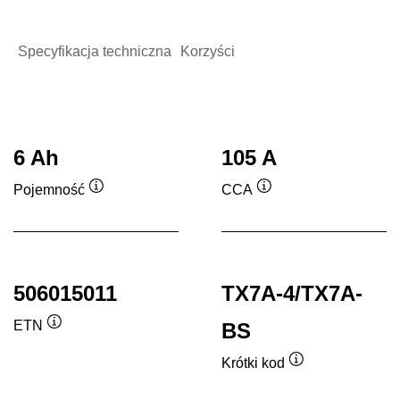
Specyfikacja techniczna
Korzyści
6 Ah
105 A
Pojemność
CCA
Podpowiedz
Podpowiedz
506015011
TX7A-4/TX7A-
ETN
BS
Podpowiedz
Krótki kod
Podpowiedz