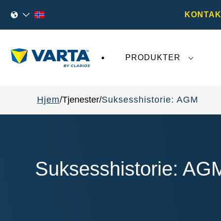
KONTAK
PRODUKTER
Den siste utviklingen rundt
VARTA AG
påvirk
Hjem
Tjenester
Suksesshistorie: AGM
Suksesshistorie: AG