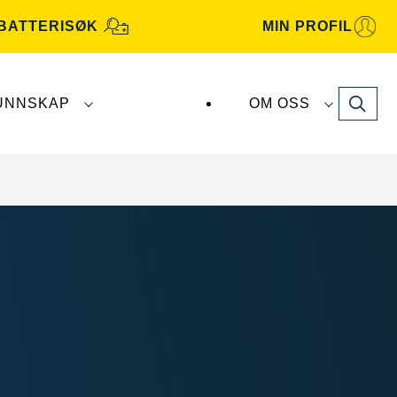
BATTERISØK
MIN PROFIL
Search
UNNSKAP
OM OSS
terier produseres og distribueres av
Clarios
.