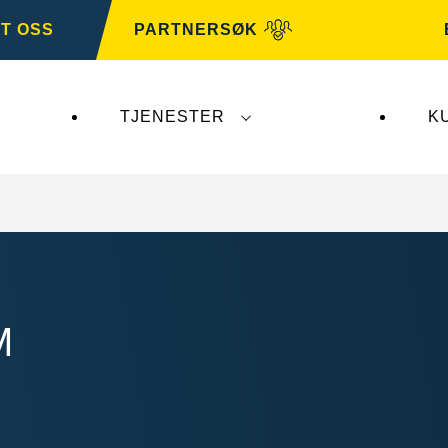
T OSS
PARTNERSØK
TJENESTER
K
er ikke
VARTA Automotive
. VARTA Automotive-bat
M