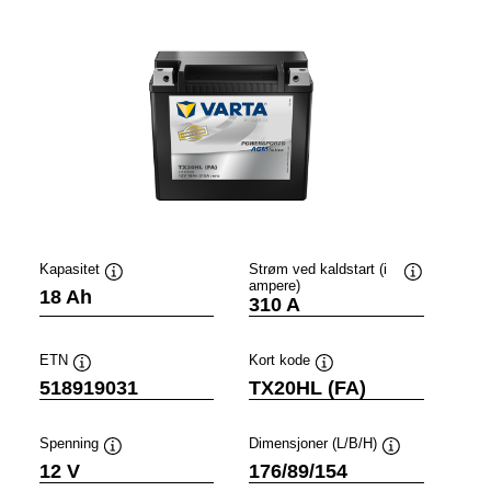
Kapasitet
Strøm ved kaldstart (i
ampere)
ytips
Verktøytips
Verktøytips
18 Ah
310 A
ETN
Kort kode
Verktøytips
Verktøytips
518919031
TX20HL (FA)
Spenning
Dimensjoner (L/B/H)
ps
Verktøytips
Verktøytips
12 V
176/89/154