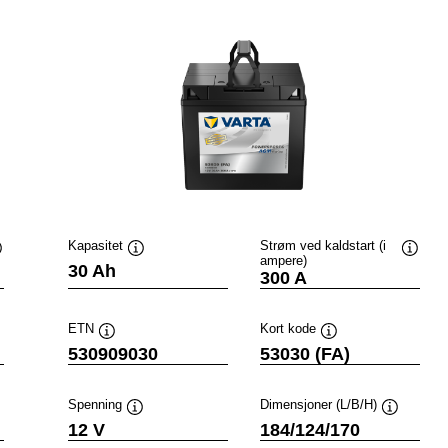
Kapasitet
Strøm ved kaldstart (i
ampere)
erktøytips
Verktøytips
Verktø
30 Ah
300 A
ETN
Kort kode
Verktøytips
Verktøytips
530909030
53030 (FA)
Spenning
Dimensjoner (L/B/H)
tøytips
Verktøytips
Verktøyti
12 V
184/124/170