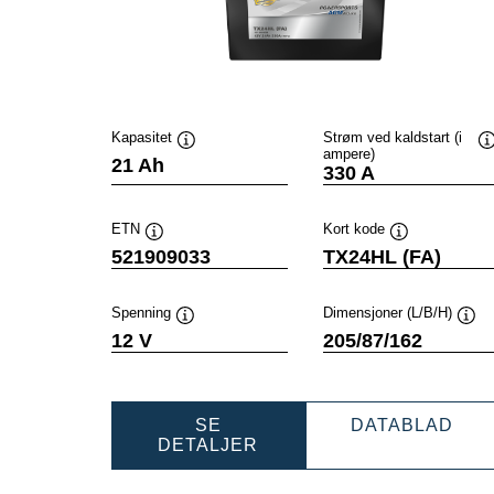
Kapasitet
Strøm ved kaldstart (i
ampere)
Verktøytips
V
21 Ah
330 A
ETN
Kort kode
Verktøytips
Verktøytips
521909033
TX24HL (FA)
Spenning
Dimensjoner (L/B/H)
Verktøytips
Verk
12 V
205/87/162
POW
SE
DATABLAD
POWERSPORTS
AG
DETALJER
AGM
ACT
ACTIVE
521