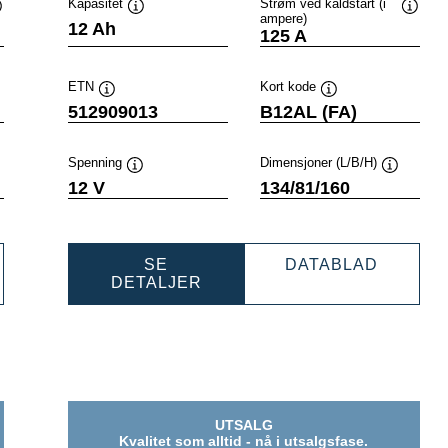
Kapasitet
Strøm ved kaldstart (i
ampere)
erktøytips
Verktøytips
Verktø
12 Ah
125 A
ETN
Kort kode
Verktøytips
Verktøytips
512909013
B12AL (FA)
Spenning
Dimensjoner (L/B/H)
tøytips
Verktøytips
Verktøyti
12 V
134/81/160
ERSPORTS
POWER
SE
DATABLAD
M
POWERSPORTS
AGM
DETALJER
IVE
AGM
ACTIVE
919021
ACTIVE
5129090
512909013
UTSALG
Kvalitet som alltid - nå i utsalgsfase.