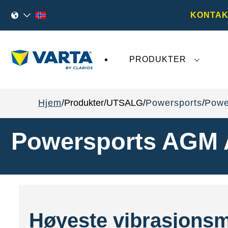
KONTAK
PRODUKTER
Den siste utviklingen rundt
VARTA AG
påvirk
Hjem
Produkter
UTSALG
Powersports
Powe
Powersports AGM 
Høyeste vibrasjonsm