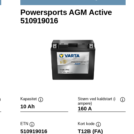
Powersports AGM Active
510919016
Kapasitet
Strøm ved kaldstart (i
ampere)
erktøytips
Verktøytips
Verktø
10 Ah
160 A
ETN
Kort kode
Verktøytips
Verktøytips
510919016
T12B (FA)