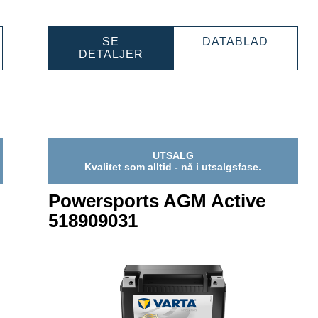
ERSPORTS
POWER
SE
DATABLAD
M
POWERSPORTS
AGM
DETALJER
IVE
AGM
ACTIVE
909039
ACTIVE
5309090
530909030
UTSALG
Kvalitet som alltid - nå i utsalgsfase.
Powersports AGM Active
518909031