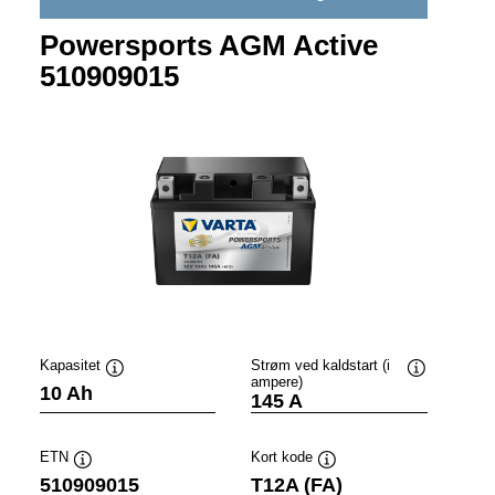
Powersports AGM Active
510909015
Kapasitet
Strøm ved kaldstart (i
ampere)
ytips
Verktøytips
Verktøytips
10 Ah
145 A
ETN
Kort kode
Verktøytips
Verktøytips
510909015
T12A (FA)