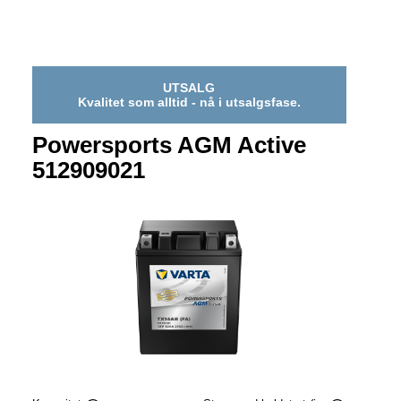
518909022
UTSALG
Kvalitet som alltid - nå i utsalgsfase.
Powersports AGM Active
512909021