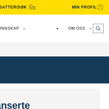
BATTERISØK
MIN PROFIL
Search
UNNSKAP
OM OSS
terier produseres og distribueres av
Clarios
.
anserte