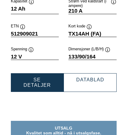
Kapasitet
Strøm ved kaldstart (i
ampere)
ytips
Verktøytips
Verktøytips
12 Ah
210 A
ETN
Kort kode
Verktøytips
Verktøytips
512909021
TX14AH (FA)
Spenning
Dimensjoner (L/B/H)
ps
Verktøytips
Verktøytips
12 V
133/90/164
SPORTS
POWERSPO
SE
DATABLAD
POWERSPORTS
AGM
DETALJER
AGM
ACTIVE
13
ACTIVE
512909021
512909021
UTSALG
Kvalitet som alltid - nå i utsalgsfase.