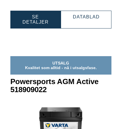
SPORTS
POWERSPO
SE
DATABLAD
POWERSPORTS
AGM
DETALJER
AGM
ACTIVE
30
ACTIVE
518919031
518919031
UTSALG
Kvalitet som alltid - nå i utsalgsfase.
Powersports AGM Active
518909022