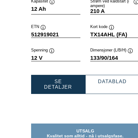
Kapasitet
Strøm ved kaldstart (i
ampere)
Verktøytips
V
12 Ah
210 A
ETN
Kort kode
Verktøytips
Verktøytips
512919021
TX14AHL (FA)
Spenning
Dimensjoner (L/B/H)
Verktøytips
Verk
12 V
133/90/164
POW
SE
DATABLAD
POWERSPORTS
AG
DETALJER
AGM
ACT
ACTIVE
512
512919021
UTSALG
Kvalitet som alltid - nå i utsalgsfase.