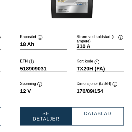
Kapasitet
Strøm ved kaldstart (i
ampere)
erktøytips
Verktøytips
Verktø
18 Ah
310 A
ETN
Kort kode
Verktøytips
Verktøytips
518909031
TX20H (FA)
Spenning
Dimensjoner (L/B/H)
tøytips
Verktøytips
Verktøyti
12 V
176/89/154
ERSPORTS
POWER
SE
DATABLAD
M
POWERSPORTS
AGM
DETALJER
IVE
AGM
ACTIVE
909033
ACTIVE
5189090