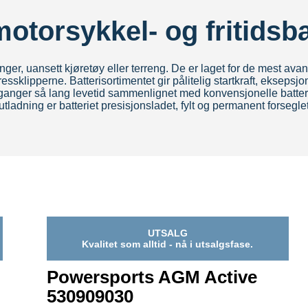
torsykkel- og fritidsba
nger, uansett kjøretøy eller terreng. De er laget for de mest ava
sklipperne. Batterisortimentet gir pålitelig startkraft, eksepsj
og tre ganger så lang levetid sammenlignet med konvensjonelle bat
utladning er batteriet presisjonsladet, fylt og permanent forsegle
UTSALG
Kvalitet som alltid - nå i utsalgsfase.
Powersports AGM Active
530909030