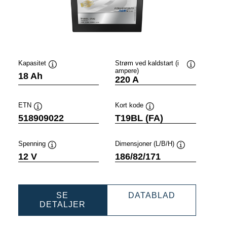
Kapasitet
Strøm ved kaldstart (i
ampere)
ytips
Verktøytips
Verktøytips
18 Ah
220 A
ETN
Kort kode
Verktøytips
Verktøytips
518909022
T19BL (FA)
Spenning
Dimensjoner (L/B/H)
ps
Verktøytips
Verktøytips
12 V
186/82/171
SPORTS
POWERSPO
SE
DATABLAD
POWERSPORTS
AGM
DETALJER
AGM
ACTIVE
31
ACTIVE
518909022