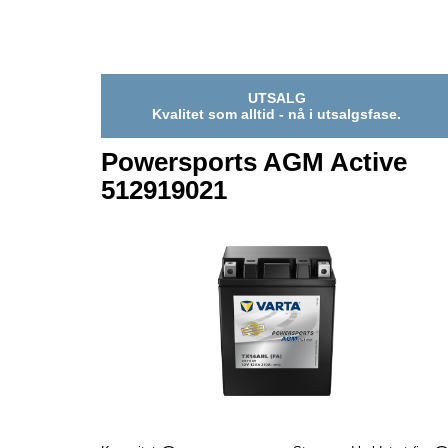
521909033
UTSALG
Kvalitet som alltid - nå i utsalgsfase.
Powersports AGM Active
512919021