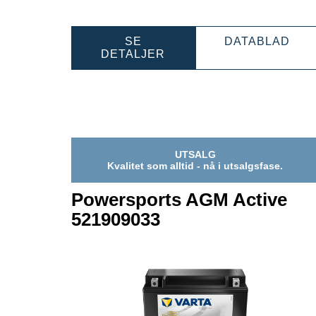
POW
SE
DATABLAD
POWERSPORTS
AG
DETALJER
AGM
ACT
ACTIVE
530
530909039
UTSALG
Kvalitet som alltid - nå i utsalgsfase.
Powersports AGM Active
521909033