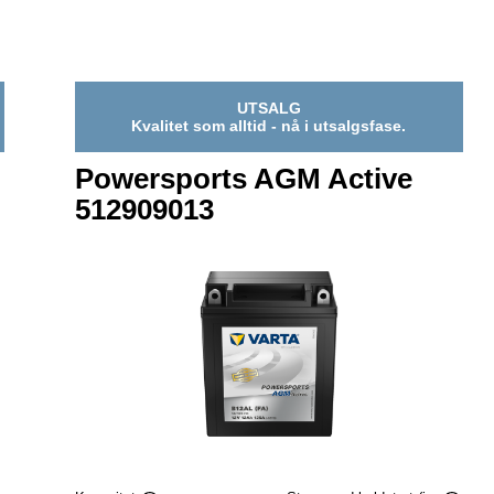
518909031
UTSALG
Kvalitet som alltid - nå i utsalgsfase.
Powersports AGM Active
512909013