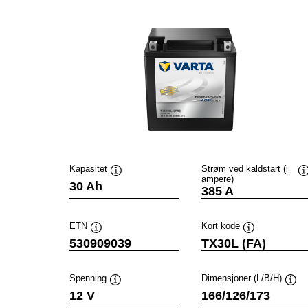
Kapasitet
Strøm ved kaldstart (i
ampere)
Verktøytips
V
30 Ah
385 A
ETN
Kort kode
Verktøytips
Verktøytips
530909039
TX30L (FA)
Spenning
Dimensjoner (L/B/H)
Verktøytips
Verk
12 V
166/126/173