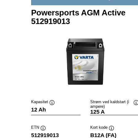
Powersports AGM Active
512919013
Kapasitet
Strøm ved kaldstart (i
ampere)
Verktøytips
V
12 Ah
125 A
ETN
Kort kode
Verktøytips
Verktøytips
512919013
B12A (FA)