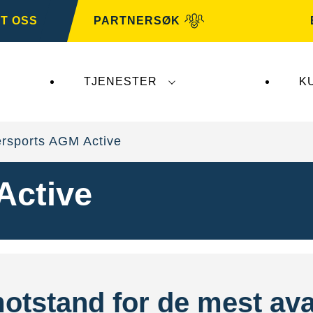
T OSS
PARTNERSØK
TJENESTER
K
er ikke
VARTA Automotive
. VARTA Automotive-bat
rsports AGM Active
Active
otstand for de mest av