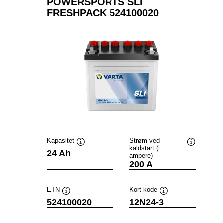
POWERSPORTS SLI
FRESHPACK 524100020
Kapasitet
Strøm ved
kaldstart (i
Verktøytips
Verktøytip
24 Ah
ampere)
200 A
ETN
Kort kode
Verktøytips
Verktøytips
524100020
12N24-3