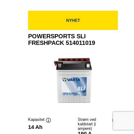
FRESHPACK
514013019
NYHET
POWERSPORTS SLI
FRESHPACK 514011019
Kapasitet
Strøm ved
kaldstart (i
Verktøytips
Verktøytip
14 Ah
ampere)
190 A