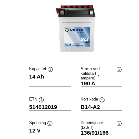
Kapasitet
Strøm ved
kaldstart (i
Verktøytips
Verktøytip
14 Ah
ampere)
190 A
ETN
Kort kode
Verktøytips
Verktøytips
514012019
B14-A2
Spenning
Dimensjoner
(L/B/H)
Verktøytips
Verktøytip
12 V
136/91/166