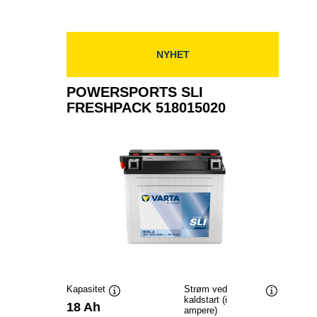
FRESHPACK
519013024
NYHET
POWERSPORTS SLI
FRESHPACK 518015020
Kapasitet
Strøm ved
kaldstart (i
Verktøytips
Verktøytip
18 Ah
ampere)