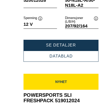
520012026
50-N18L-A/50-
N18L-A2
Spenning
Dimensjoner
(L/B/H)
Verktøytips
Verktøytip
12 V
207/92/164
POWERSPORTS
SE DETALJER
SLI
FRESHPACK
POWERSPORTS
DATABLAD
520012026
SLI
FRESHPACK
520012026
NYHET
POWERSPORTS SLI
FRESHPACK 519012024