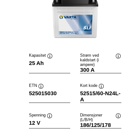
Kapasitet
Strøm ved
kaldstart (i
Verktøytips
Verktøytip
25 Ah
ampere)
300 A
ETN
Kort kode
Verktøytips
Verktøytips
525015030
52515/60-N24L-
A
Spenning
Dimensjoner
(L/B/H)
Verktøytips
Verktøytip
12 V
186/125/178