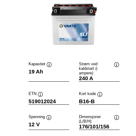
Kapasitet
Strøm ved
kaldstart (i
Verktøytips
Verktøytip
19 Ah
ampere)
240 A
ETN
Kort kode
Verktøytips
Verktøytips
519012024
B16-B
Spenning
Dimensjoner
(L/B/H)
Verktøytips
Verktøytip
12 V
176/101/156