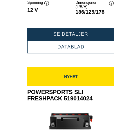
Spenning
Dimensjoner
(L/B/H)
Verktøytips
Verktøytip
12 V
186/125/178
POWERSPORTS
SE DETALJER
SLI
FRESHPACK
POWERSPORTS
DATABLAD
524100020
SLI
FRESHPACK
524100020
NYHET
POWERSPORTS SLI
FRESHPACK 519014024