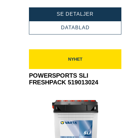
POWERSPORTS
SE DETALJER
SLI
FRESHPACK
POWERSPORTS
DATABLAD
519012024
SLI
FRESHPACK
519012024
NYHET
POWERSPORTS SLI
FRESHPACK 519013024