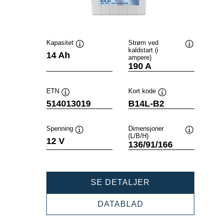
Kapasitet
Strøm ved
kaldstart (i
Verktøytips
Verktøytip
14 Ah
ampere)
190 A
ETN
Kort kode
Verktøytips
Verktøytips
514013019
B14L-B2
Spenning
Dimensjoner
(L/B/H)
Verktøytips
Verktøytip
12 V
136/91/166
POWERSPORTS
SE DETALJER
SLI
FRESHPACK
POWERSPORTS
DATABLAD
514013019
SLI