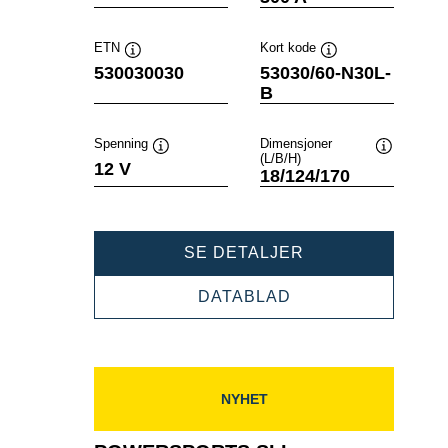
ETN
Kort kode
Verktøytips
Verktøytips
530030030
53030/60-N30L-
B
Spenning
Dimensjoner
(L/B/H)
Verktøytips
Verktøytip
12 V
18/124/170
POWERSPORTS
SE DETALJER
SLI
FRESHPACK
POWERSPORTS
DATABLAD
530030030
SLI
FRESHPACK
530030030
NYHET