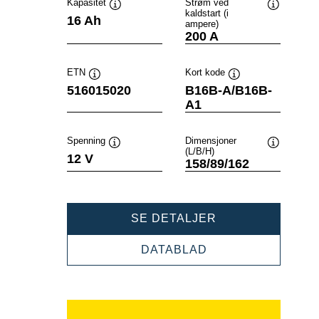
Kapasitet
Strøm ved
kaldstart (i
Verktøytips
Verktøytip
16 Ah
ampere)
200 A
ETN
Kort kode
Verktøytips
Verktøytips
516015020
B16B-A/B16B-
A1
Spenning
Dimensjoner
(L/B/H)
Verktøytips
Verktøytip
12 V
158/89/162
POWERSPORTS
SE DETALJER
SLI
FRESHPACK
POWERSPORTS
DATABLAD
516015020
SLI
FRESHPACK
516015020