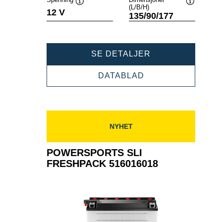
(L/B/H)
Verktøytips
Verktøytip
12 V
135/90/177
POWERSPORTS
SE DETALJER
SLI
FRESHPACK
POWERSPORTS
DATABLAD
514401019
SLI
FRESHPACK
514401019
NYHET
POWERSPORTS SLI
FRESHPACK 516016018