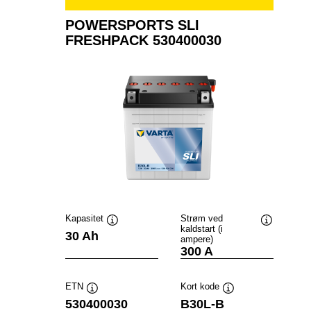
POWERSPORTS SLI
FRESHPACK 530400030
Kapasitet
Strøm ved
kaldstart (i
Verktøytips
Verktøytip
30 Ah
ampere)
300 A
ETN
Kort kode
Verktøytips
Verktøytips
530400030
B30L-B