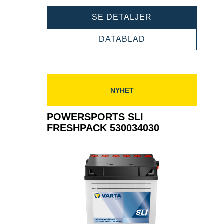
POWERSPORTS
SE DETALJER
SLI
FRESHPACK
POWERSPORTS
DATABLAD
525015030
SLI
FRESHPACK
525015030
NYHET
POWERSPORTS SLI
FRESHPACK 530034030