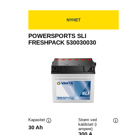
530034030
NYHET
POWERSPORTS SLI
FRESHPACK 530030030
Kapasitet
Strøm ved
kaldstart (i
Verktøytips
Verktøytip
30 Ah
ampere)
300 A