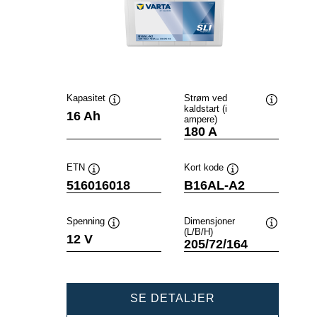
Kapasitet
Strøm ved
kaldstart (i
Verktøytips
Verktøytip
16 Ah
ampere)
180 A
ETN
Kort kode
Verktøytips
Verktøytips
516016018
B16AL-A2
Spenning
Dimensjoner
(L/B/H)
Verktøytips
Verktøytip
12 V
205/72/164
POWERSPORTS
SE DETALJER
SLI