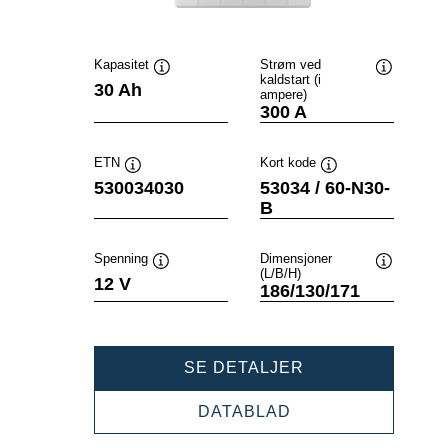
Kapasitet
Strøm ved
kaldstart (i
Verktøytips
Verktøytip
30 Ah
ampere)
300 A
ETN
Kort kode
Verktøytips
Verktøytips
530034030
53034 / 60-N30-
B
Spenning
Dimensjoner
(L/B/H)
Verktøytips
Verktøytip
12 V
186/130/171
POWERSPORTS
SE DETALJER
SLI
FRESHPACK
POWERSPORTS
DATABLAD
530034030
SLI
FRESHPACK