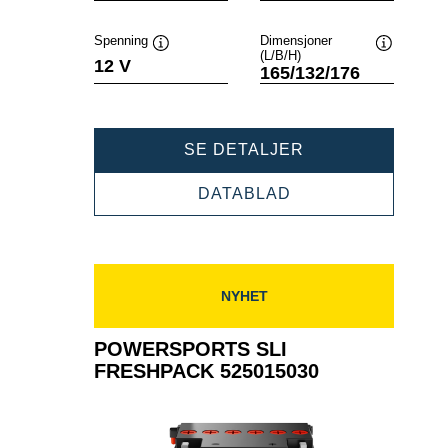
Spenning
Dimensjoner
(L/B/H)
Verktøytips
Verktøytip
12 V
165/132/176
POWERSPORTS
SE DETALJER
SLI
FRESHPACK
POWERSPORTS
DATABLAD
530400030
SLI
FRESHPACK
530400030
NYHET
POWERSPORTS SLI
FRESHPACK 525015030