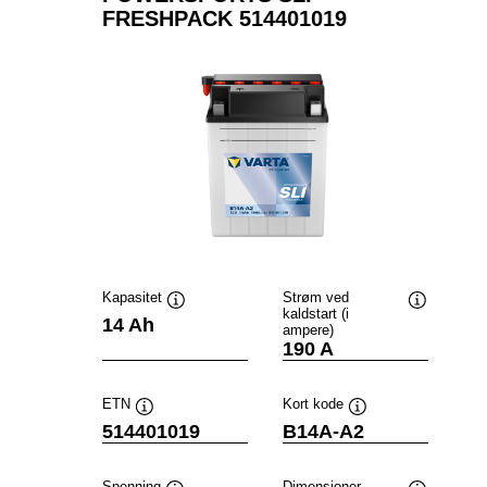
FRESHPACK 514401019
Kapasitet
Strøm ved
kaldstart (i
Verktøytips
Verktøytip
14 Ah
ampere)
190 A
ETN
Kort kode
Verktøytips
Verktøytips
514401019
B14A-A2
Spenning
Dimensjoner