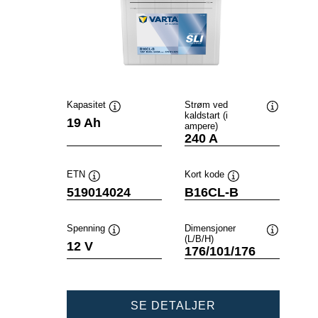
Kapasitet
Strøm ved
kaldstart (i
Verktøytips
Verktøytip
19 Ah
ampere)
240 A
ETN
Kort kode
Verktøytips
Verktøytips
519014024
B16CL-B
Spenning
Dimensjoner
(L/B/H)
Verktøytips
Verktøytip
12 V
176/101/176
POWERSPORTS
SE DETALJER
SLI