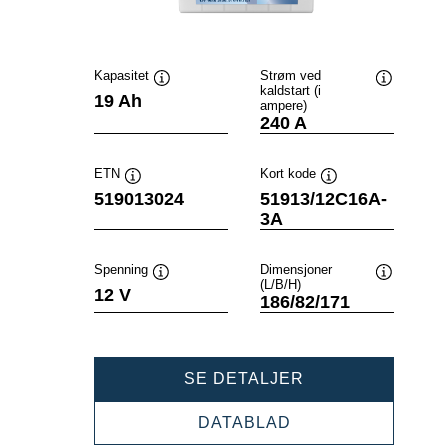
Kapasitet
Strøm ved
kaldstart (i
Verktøytips
Verktøytip
19 Ah
ampere)
240 A
ETN
Kort kode
Verktøytips
Verktøytips
519013024
51913/12C16A-
3A
Spenning
Dimensjoner
(L/B/H)
Verktøytips
Verktøytip
12 V
186/82/171
POWERSPORTS
SE DETALJER
SLI
FRESHPACK
POWERSPORTS
DATABLAD
519013024
SLI