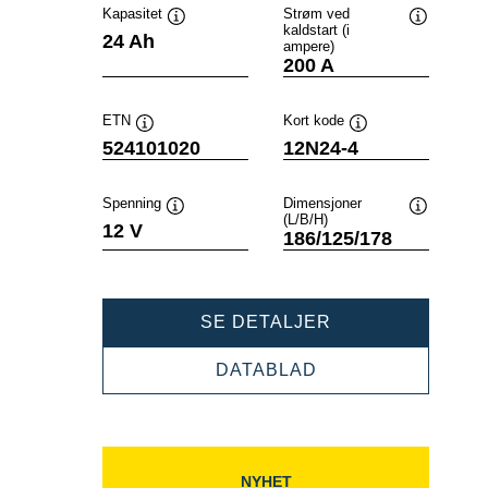
Kapasitet
Strøm ved
kaldstart (i
Verktøytips
Verktøytip
24 Ah
ampere)
200 A
ETN
Kort kode
Verktøytips
Verktøytips
524101020
12N24-4
Spenning
Dimensjoner
(L/B/H)
Verktøytips
Verktøytip
12 V
186/125/178
POWERSPORTS
SE DETALJER
SLI
FRESHPACK
POWERSPORTS
DATABLAD
524101020
SLI
FRESHPACK
524101020
NYHET