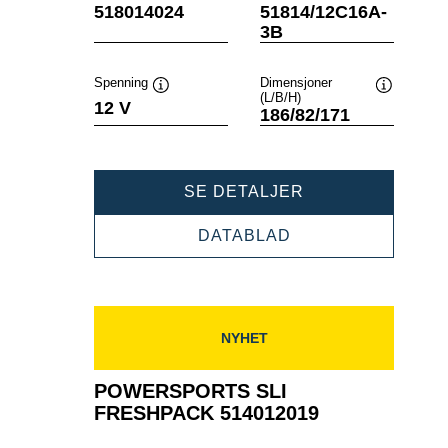
Verktøytips
Verktøytips
518014024
51814/12C16A-
3B
Spenning
Dimensjoner
(L/B/H)
Verktøytips
Verktøytip
12 V
186/82/171
POWERSPORTS
SE DETALJER
SLI
FRESHPACK
POWERSPORTS
DATABLAD
518014024
SLI
FRESHPACK
518014024
NYHET
POWERSPORTS SLI
FRESHPACK 514012019