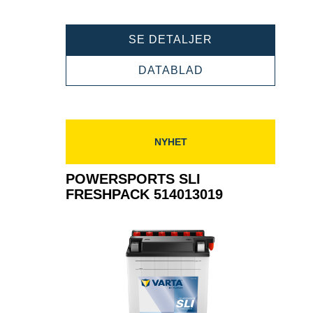
POWERSPORTS
SE DETALJER
SLI
FRESHPACK
POWERSPORTS
DATABLAD
514012019
SLI
FRESHPACK
514012019
NYHET
POWERSPORTS SLI
FRESHPACK 514013019