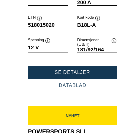
200 A
ETN
Kort kode
Verktøytips
Verktøytips
518015020
B18L-A
Spenning
Dimensjoner
(L/B/H)
Verktøytips
Verktøytip
12 V
181/92/164
POWERSPORTS
SE DETALJER
SLI
FRESHPACK
POWERSPORTS
DATABLAD
518015020
SLI
FRESHPACK
518015020
NYHET
POWERSPORTS SLI