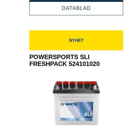
FRESHPACK
POWERSPORTS
DATABLAD
519014024
SLI
FRESHPACK
519014024
NYHET
POWERSPORTS SLI
FRESHPACK 524101020