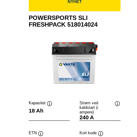
NYHET
POWERSPORTS SLI
FRESHPACK 518014024
Kapasitet
Strøm ved
kaldstart (i
Verktøytips
Verktøytip
18 Ah
ampere)
240 A
ETN
Kort kode