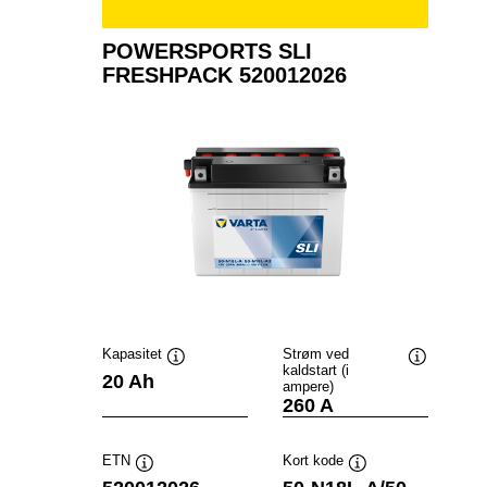
POWERSPORTS SLI
FRESHPACK 520012026
Kapasitet
Strøm ved
kaldstart (i
Verktøytips
Verktøytip
20 Ah
ampere)
260 A
ETN
Kort kode
Verktøytips
Verktøytips