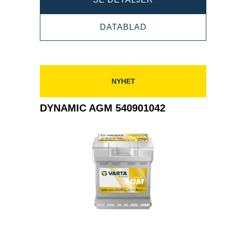
AGM
DYNAMIC
DATABLAD
550901054
AGM
550901054
NYHET
DYNAMIC AGM 540901042