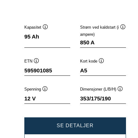
Kapasitet
Strøm ved kaldstart (i
Verktøytips
Verktøyt
ampere)
95 Ah
850 A
ETN
Kort kode
Verktøytips
Verktøytips
595901085
A5
Spenning
Dimensjoner (L/B/H)
Verktøytips
Verktøyti
12 V
353/175/190
DYNAMIC
SE DETALJER
AGM