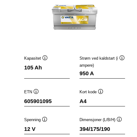
Kapasitet
Strøm ved kaldstart (i
Verktøytips
Verktøyt
ampere)
105 Ah
950 A
ETN
Kort kode
Verktøytips
Verktøytips
605901095
A4
Spenning
Dimensjoner (L/B/H)
Verktøytips
Verktøyti
12 V
394/175/190