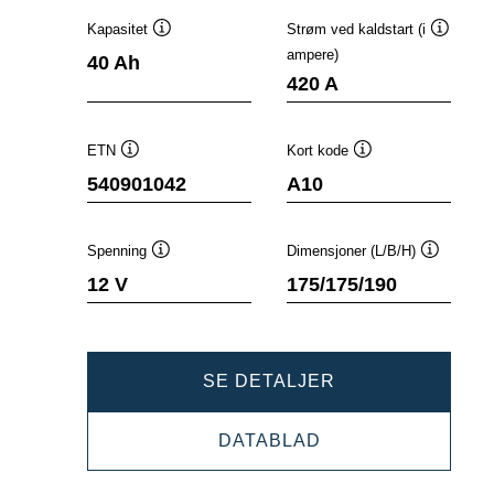
Kapasitet
Strøm ved kaldstart (i
Verktøytips
Verktøyt
ampere)
40 Ah
420 A
ETN
Kort kode
Verktøytips
Verktøytips
540901042
A10
Spenning
Dimensjoner (L/B/H)
Verktøytips
Verktøyti
12 V
175/175/190
DYNAMIC
SE DETALJER
AGM
DYNAMIC
DATABLAD
540901042
AGM