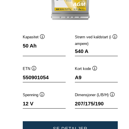
Kapasitet
Strøm ved kaldstart (i
Verktøytips
Verktøyt
ampere)
50 Ah
540 A
ETN
Kort kode
Verktøytips
Verktøytips
550901054
A9
Spenning
Dimensjoner (L/B/H)
Verktøytips
Verktøyti
12 V
207/175/190
DYNAMIC
SE DETALJER