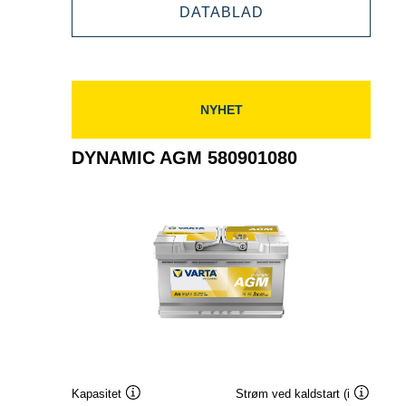
DYNAMIC
DATABLAD
595901085
AGM
595901085
NYHET
DYNAMIC AGM 580901080
Kapasitet
Strøm ved kaldstart (i