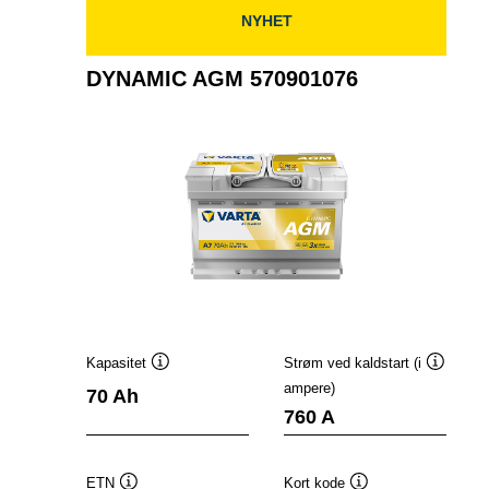
NYHET
DYNAMIC AGM 570901076
Kapasitet
Strøm ved kaldstart (i
Verktøytips
Verktøyt
ampere)
70 Ah
760 A
ETN
Kort kode