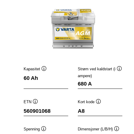
Kapasitet
Strøm ved kaldstart (i
Verktøytips
Verktøyt
ampere)
60 Ah
680 A
ETN
Kort kode
Verktøytips
Verktøytips
560901068
A8
Spenning
Dimensjoner (L/B/H)