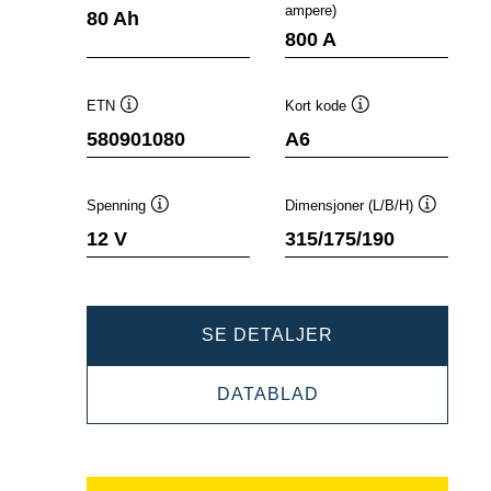
Verktøytips
Verktøyt
ampere)
80 Ah
800 A
ETN
Kort kode
Verktøytips
Verktøytips
580901080
A6
Spenning
Dimensjoner (L/B/H)
Verktøytips
Verktøyti
12 V
315/175/190
DYNAMIC
SE DETALJER
AGM
DYNAMIC
DATABLAD
580901080
AGM
580901080