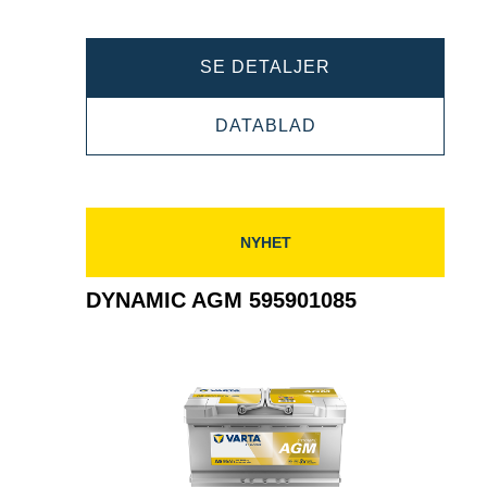
DYNAMIC
SE DETALJER
AGM
DYNAMIC
DATABLAD
605901095
AGM
605901095
NYHET
DYNAMIC AGM 595901085