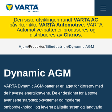
Togg
navi
Den siste utviklingen rundt
VARTA AG
påvirker ikke
VARTA Automotive
. VARTA
Automotive-batterier produseres og
distribueres av
Clarios
.
Hjem
Produkter
Bilindustrien
Dynamic AGM
Dynamic AGM
VARTA Dynamic AGM-batterier er laget for kjøretøy med
de høyeste energikravene. De er designet for å støtte
avanserte start-stopp-systemer og moderne
ombordteknologi, og leverer pålitelig strøm og langvarig