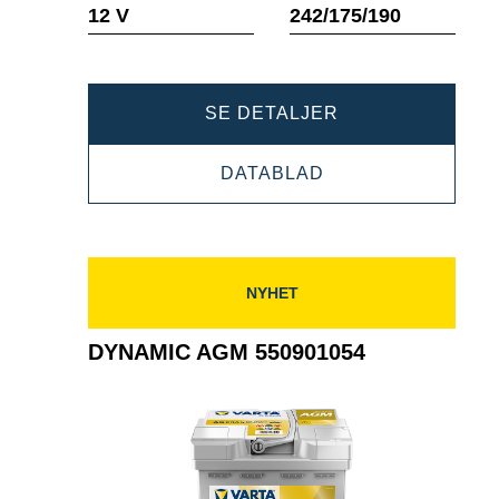
Verktøytips
Verktøyti
12 V
242/175/190
DYNAMIC
SE DETALJER
AGM
DYNAMIC
DATABLAD
560901068
AGM
560901068
NYHET
DYNAMIC AGM 550901054