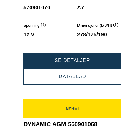
Verktøytips
Verktøytips
570901076
A7
Spenning
Dimensjoner (L/B/H)
Verktøytips
Verktøyti
12 V
278/175/190
DYNAMIC
SE DETALJER
AGM
DYNAMIC
DATABLAD
570901076
AGM
570901076
NYHET
DYNAMIC AGM 560901068