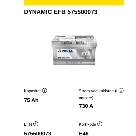
DYNAMIC EFB 575500073
Kapasitet
Strøm ved kaldstart (i
Verktøytips
Verktøyt
ampere)
75 Ah
730 A
ETN
Kort kode
Verktøytips
Verktøytips
575500073
E46