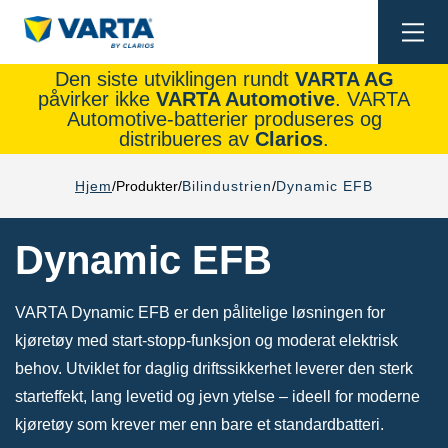
Togg
navi
Den siste utviklingen rundt
VARTA AG
påvirker ikke
VARTA Automotive
. VARTA
Automotive-batterier produseres og
distribueres av
Clarios
.
Hjem
Produkter
Bilindustrien
Dynamic EFB
Dynamic EFB
VARTA Dynamic EFB er den pålitelige løsningen for
kjøretøy med start-stopp-funksjon og moderat elektrisk
behov. Utviklet for daglig driftssikkerhet leverer den sterk
starteffekt, lang levetid og jevn ytelse – ideell for moderne
kjøretøy som krever mer enn bare et standardbatteri.