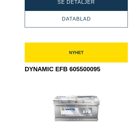
DYNAMIC
SE DETALJER
EFB
DYNAMIC
DATABLAD
550500055
EFB
550500055
NYHET
DYNAMIC EFB 605500095