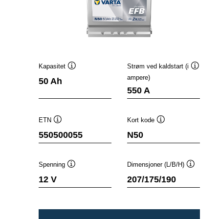
Kapasitet
Strøm ved kaldstart (i
Verktøytips
Verktøyt
ampere)
50 Ah
550 A
ETN
Kort kode
Verktøytips
Verktøytips
550500055
N50
Spenning
Dimensjoner (L/B/H)
Verktøytips
Verktøyti
12 V
207/175/190