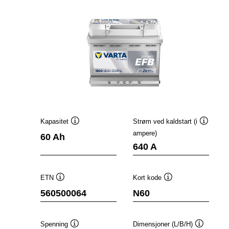
Kapasitet
Strøm ved kaldstart (i
Verktøytips
Verktøyt
ampere)
60 Ah
640 A
ETN
Kort kode
Verktøytips
Verktøytips
560500064
N60
Spenning
Dimensjoner (L/B/H)