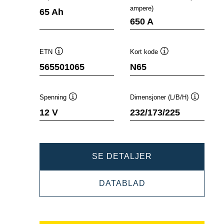
Verktøytips
Verktøyt
ampere)
65 Ah
650 A
ETN
Kort kode
Verktøytips
Verktøytips
565501065
N65
Spenning
Dimensjoner (L/B/H)
Verktøytips
Verktøyti
12 V
232/173/225
DYNAMIC
SE DETALJER
EFB
DYNAMIC
DATABLAD
565501065
EFB
565501065