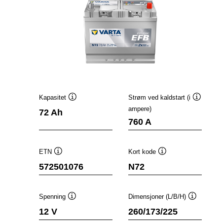
Kapasitet
Strøm ved kaldstart (i
Verktøytips
Verktøyt
ampere)
72 Ah
760 A
ETN
Kort kode
Verktøytips
Verktøytips
572501076
N72
Spenning
Dimensjoner (L/B/H)
Verktøytips
Verktøyti
12 V
260/173/225