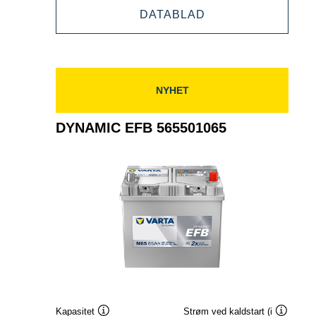
DYNAMIC
DATABLAD
570500076
EFB
570500076
NYHET
DYNAMIC EFB 565501065
Kapasitet
Strøm ved kaldstart (i