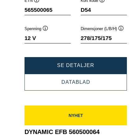
ETN
Kort kode
Verktøytips
Verktøytips
565500065
D54
Spenning
Dimensjoner (L/B/H)
Verktøytips
Verktøyti
12 V
278/175/175
DYNAMIC
SE DETALJER
EFB
DYNAMIC
DATABLAD
565500065
EFB
565500065
NYHET
DYNAMIC EFB 560500064