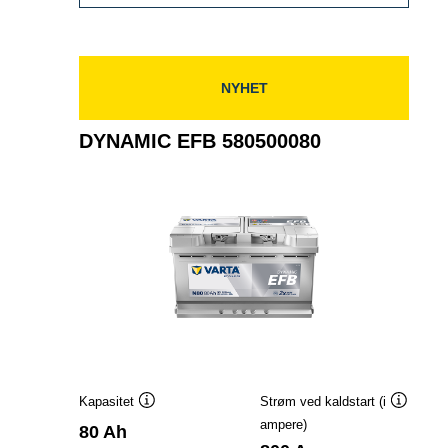
EFB
585501080
NYHET
DYNAMIC EFB 580500080
Kapasitet
Strøm ved kaldstart (i
Verktøytips
Verktøyt
ampere)
80 Ah