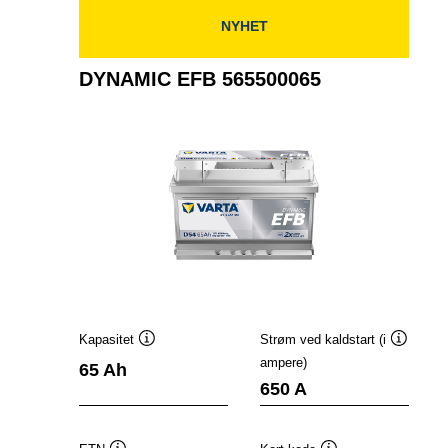
NYHET
DYNAMIC EFB 565500065
Kapasitet
Strøm ved kaldstart (i
Verktøytips
Verktøyt
ampere)
65 Ah
650 A