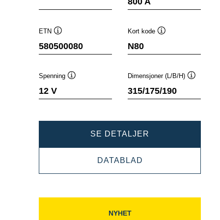
800 A
ETN
Kort kode
Verktøytips
Verktøytips
580500080
N80
Spenning
Dimensjoner (L/B/H)
Verktøytips
Verktøyti
12 V
315/175/190
DYNAMIC
SE DETALJER
EFB
DYNAMIC
DATABLAD
580500080
EFB
580500080
NYHET