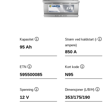
Kapasitet
Strøm ved kaldstart (i
Verktøytips
Verktøyt
ampere)
95 Ah
850 A
ETN
Kort kode
Verktøytips
Verktøytips
595500085
N95
Spenning
Dimensjoner (L/B/H)
Verktøytips
Verktøyti
12 V
353/175/190