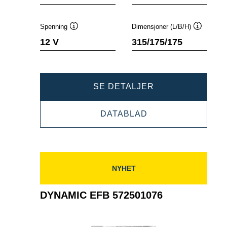
Spenning
Dimensjoner (L/B/H)
Verktøytips
Verktøyti
12 V
315/175/175
DYNAMIC
SE DETALJER
EFB
DYNAMIC
DATABLAD
575500073
EFB
575500073
NYHET
DYNAMIC EFB 572501076