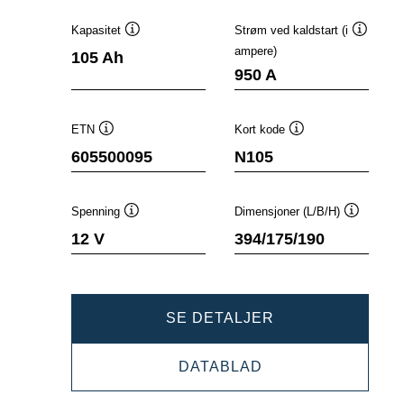
Kapasitet
Strøm ved kaldstart (i
Verktøytips
Verktøyt
ampere)
105 Ah
950 A
ETN
Kort kode
Verktøytips
Verktøytips
605500095
N105
Spenning
Dimensjoner (L/B/H)
Verktøytips
Verktøyti
12 V
394/175/190
DYNAMIC
SE DETALJER
EFB
DYNAMIC
DATABLAD
605500095
EFB