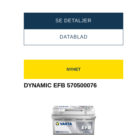
DYNAMIC
SE DETALJER
EFB
DYNAMIC
DATABLAD
572501076
EFB
572501076
NYHET
DYNAMIC EFB 570500076