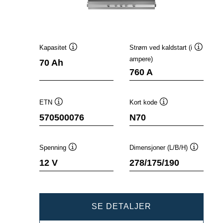
Kapasitet
Strøm ved kaldstart (i
Verktøytips
Verktøyt
ampere)
70 Ah
760 A
ETN
Kort kode
Verktøytips
Verktøytips
570500076
N70
Spenning
Dimensjoner (L/B/H)
Verktøytips
Verktøyti
12 V
278/175/190
DYNAMIC
SE DETALJER
EFB