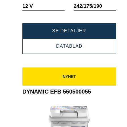
Verktøytips
Verktøyti
12 V
242/175/190
DYNAMIC
SE DETALJER
EFB
DYNAMIC
DATABLAD
560500064
EFB
560500064
NYHET
DYNAMIC EFB 550500055