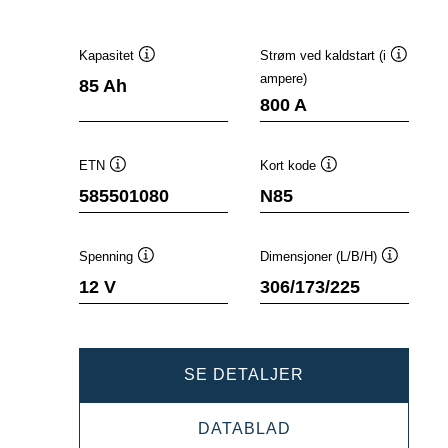
Kapasitet
Strøm ved kaldstart (i
Verktøytips
Verktøyt
ampere)
85 Ah
800 A
ETN
Kort kode
Verktøytips
Verktøytips
585501080
N85
Spenning
Dimensjoner (L/B/H)
Verktøytips
Verktøyti
12 V
306/173/225
DYNAMIC
SE DETALJER
EFB
DYNAMIC
DATABLAD
585501080