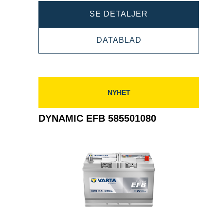
DYNAMIC
SE DETALJER
EFB
DYNAMIC
DATABLAD
595500085
EFB
595500085
NYHET
DYNAMIC EFB 585501080