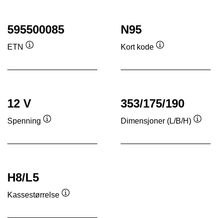
595500085
N95
ETN
Kort kode
Verktøytips
Verktøytips
12 V
353/175/190
Spenning
Dimensjoner (L/B/H)
Verktøytips
Verkt
H8/L5
Kassestørrelse
Verktøytips