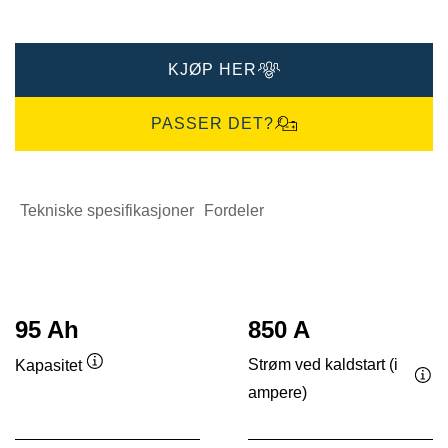
KJØP HER
PASSER DET?
Tekniske spesifikasjoner
Fordeler
95 Ah
850 A
Strøm ved kaldstart (i
Kapasitet
Verktøytips
ampere)
Ver