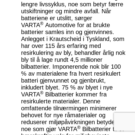
lengre livssyklus, noe som betyr færre
utskiftninger og mindre avfall. Når
batteriene er utslitt, sørger
®
VARTA
Automotive for at brukte
batterier samles inn og gjenvinnes.
Anlegget i Krautscheid i Tyskland, som
har over 115 års erfaring med
resirkulering av bly, behandler årlig nok
bly til å lage rundt 4,5 millioner
bilbatterier. Imponerende nok blir 100
% av materialene fra hvert resirkulert
batteri gjenvunnet og gjenbrukt,
inkludert blyet. 75 % av blyet i nye
®
VARTA
Bilbatterier kommer fra
resirkulerte materialer. Denne
omfattende tilnærmingen minimerer
behovet for nye råmaterialer og
reduserer miljøpåvirkningen betydelig,
®
noe som gjør VARTA
Bilbatterier til et