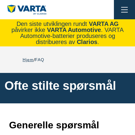
Togg
navi
Den siste utviklingen rundt
VARTA AG
påvirker ikke
VARTA Automotive
. VARTA
Automotive-batterier produseres og
distribueres av
Clarios
.
Hjem
FAQ
Ofte stilte spørsmål
Generelle spørsmål