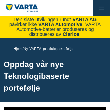
Togg
navi
Den siste utviklingen rundt
VARTA AG
påvirker ikke
VARTA Automotive
. VARTA
Automotive-batterier produseres og
distribueres av
Clarios
.
Hjem
Ny VARTA-produktportefølje
Oppdag vår nye
Teknologibaserte
portefølje