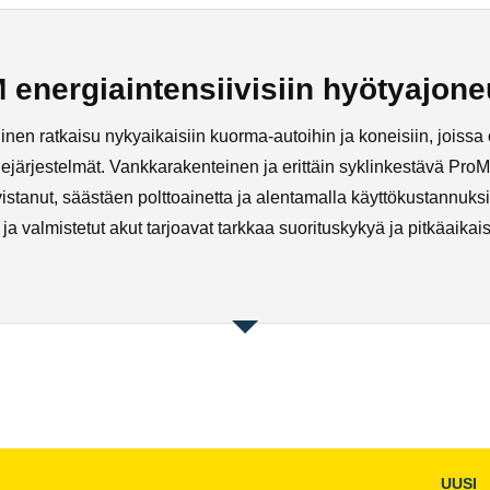
nergiaintensiivisiin hyötyajone
n ratkaisu nykyaikaisiin kuorma-autoihin ja koneisiin, joissa 
ihdejärjestelmät. Vankkarakenteinen ja erittäin syklinkestävä P
stanut, säästäen polttoainetta ja alentamalla käyttökustannuks
ja valmistetut akut tarjoavat tarkkaa suorituskykyä ja pitkäaikais
UUSI
Avaa