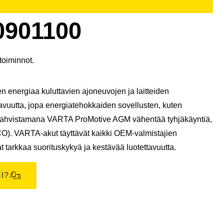
kuvaikkuna
901100
toiminnot.
 energiaa kuluttavien ajoneuvojen ja laitteiden
tavuutta, jopa energiatehokkaiden sovellusten, kuten
n vahvistamana VARTA ProMotive AGM vähentää tyhjäkäyntiä,
CO). VARTA-akut täyttävät kaikki OEM-valmistajien
t tarkkaa suorituskykyä ja kestävää luotettavuutta.
I?