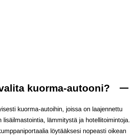
 valita kuorma-autooni?
sesti kuorma-autoihin, joissa on laajennettu
isäilmastointia, lämmitystä ja hotellitoimintoja.
kumppaniportaalia löytääksesi nopeasti oikean