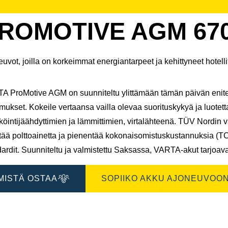
na
kuvaikkuna
ROMOTIVE AGM 670
uvot, joilla on korkeimmat energiantarpeet ja kehittyneet hotelli
A ProMotive AGM on suunniteltu ylittämään tämän päivän eniten
mukset. Kokeile vertaansa vailla olevaa suorituskykyä ja luotet
köintijäähdyttimien ja lämmittimien, virtalähteenä. TÜV Nordi
tää polttoainetta ja pienentää kokonaisomistuskustannuksia (T
ardit. Suunniteltu ja valmistettu Saksassa, VARTA-akut tarjoava
MISTÄ OSTAA
SOPIIKO AKKU AJONEUVOON