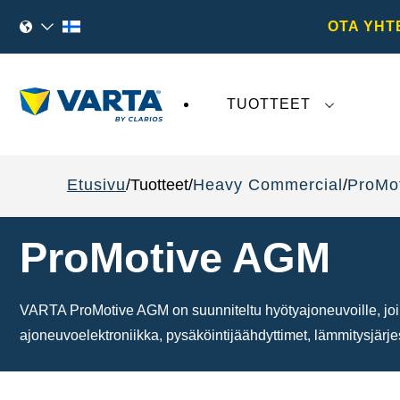
OTA YHT
TUOTTEET
VARTA AG
:tä koskeva viimeaikainen kehi
Etusivu
Tuotteet
Heavy Commercial
ProMo
ProMotive AGM
VARTA ProMotive AGM on suunniteltu hyötyajoneuvoille, joill
ajoneuvoelektroniikka, pysäköintijäähdyttimet, lämmitysjärj