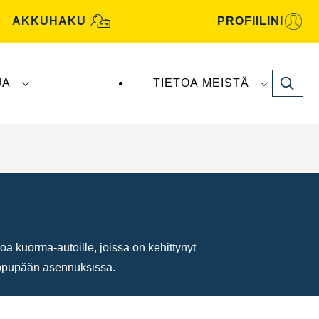
AKKUHAKU
PROFIILINI
Search
JA
TIETOA MEISTÄ
tive -akut valmistaa ja toimittaa
Clarios
.
a kuorma-autoille, joissa on kehittynyt
loppupään asennuksissa.