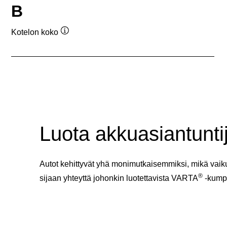
B
Kotelon koko
Työkaluvihje
Luota akkuasiantuntij
Autot kehittyvät yhä monimutkaisemmiksi, mikä vaiku
®
sijaan yhteyttä johonkin luotettavista VARTA
-kump