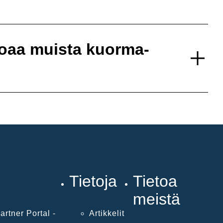
oaa muista kuorma-
Tietoja
Tietoa
meistä
artner Portal -
Artikkelit