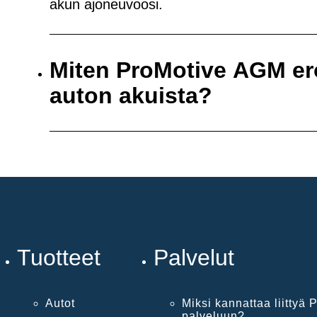
akun ajoneuvoosi.
Miten ProMotive AGM er
auton akuista?
Tuotteet
Palvelut
Autot
Miksi kannattaa liittyä P
palveluun?