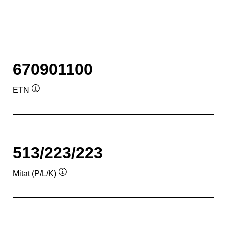
670901100
ETN
Työkaluvihje
513/223/223
Mitat (P/L/K)
Työkaluvihje