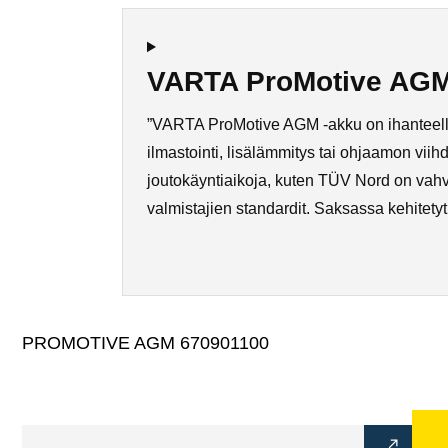
VARTA ProMotive AGM e
”VARTA ProMotive AGM -akku on ihanteelline
ilmastointi, lisälämmitys tai ohjaamon vi
joutokäyntiaikoja, kuten TÜV Nord on vahvi
valmistajien standardit. Saksassa kehitetyt 
PROMOTIVE AGM 670901100
Avaa