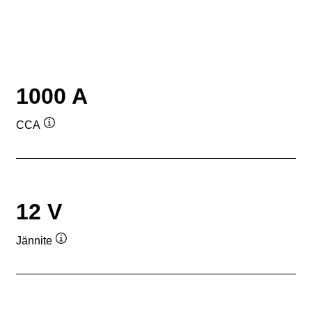
1000 A
CCA
Työkaluvihje
12 V
Jännite
Työkaluvihje