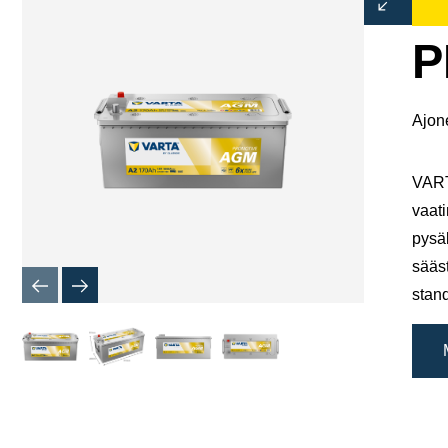
kuvaikku
P
Ajone
VART
vaati
pysä
sääs
stand