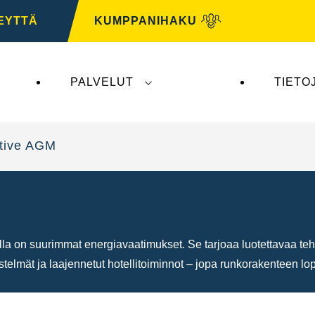
EYTTÄ
KUMPPANIHAKU
PALVELUT
TIETO
tys ei vaikuta
VARTA Automotiveen
. VARTA Automo
tive AGM
a on suurimmat energiavaatimukset. Se tarjoaa luotettavaa teho
estelmät ja laajennetut hotellitoiminnot – jopa runkorakenteen 