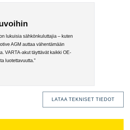
uvoihin
on lukuisia sähkönkuluttajia – kuten
roMotive AGM auttaa vähentämään
ia. VARTA-akut täyttävät kaikki OE-
ta luotettavuutta.”
LATAA TEKNISET TIEDOT
Avaa