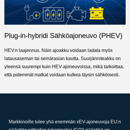
Plug-in-hybridi Sähköajoneuvo (PHEV)
HEV:n laajennus. Näin ajoakku voidaan ladata myös
latausaseman tai seinärasian kautta. Suurjänniteakku on
yleensä suurempi kuin HEV-ajoneuvoissa, mikä tarkoittaa,
että pidemmät matkat voidaan kulkea täysin sähköisesti.
Markkinoille tulee yhä enemmän xEV-ajoneuvoja EU:n
päästötavoitteiden tukemiseksi (CO2-päästöjä on