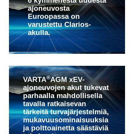
6 kymmenestä uudesta
ajoneuvosta
Euroopassa on
varustettu Clarios-
akulla.
®
VARTA
AGM xEV-
ajoneuvojen akut tukevat
parhaalla mahdollisella
tavalla ratkaisevan
tärkeitä turvajärjestelmiä,
mukavuusominaisuuksia
ja polttoainetta säästäviä