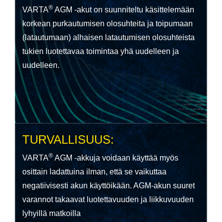
®
VARTA
AGM -akut on suunniteltu käsittelemään
korkean purkautumisen olosuhteita ja toipumaan
(latautumaan) alhaisen latautumisen olosuhteista
tukien luotettavaa toimintaa yhä uudelleen ja
uudelleen.
TURVALLISUUS:
®
VARTA
AGM -akkuja voidaan käyttää myös
osittain ladattuina ilman, että se vaikuttaa
negatiivisesti akun käyttöikään. AGM-akun suuret
varannot takaavat luotettavuuden ja liikkuvuuden
lyhyillä matkoilla