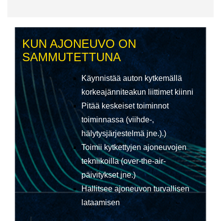
KUN AJONEUVO ON
SAMMUTETTUNA
Käynnistää auton kytkemällä
korkeajänniteakun liittimet kiinni
Pitää keskeiset toiminnot
toiminnassa (viihde-,
hälytysjärjestelmä jne.).)
Toimii kytkettyjen ajoneuvojen
tekniikoilla (over-the-air-
päivitykset jne.)
Hallitsee ajoneuvon turvallisen
lataamisen