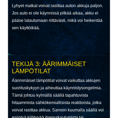
L
yhyet matkat voivat rasittaa auton akkuja paljon.
Jos auto ei ole käynnissä
pitkää aikaa
, akku ei
pääse latautumaan riittävästi, mikä voi heikentää
sen käyttöikää.
TEKIJÄ 3: ÄÄRIMMÄISET
LÄMPÖTILAT
Äärimmäiset lämpötilat voivat vaikuttaa akkujen
suorituskykyyn ja aiheuttaa käynnistysongelmia.
Tämä johtuu kylmällä säällä tapahtuvista
hitaammista sähkökemiallisista reaktioista, jotka
voivat rasittaa akkua. Samoin kuumalla säällä voi
esiintyä kiihtyvää itsepurkautumista tai