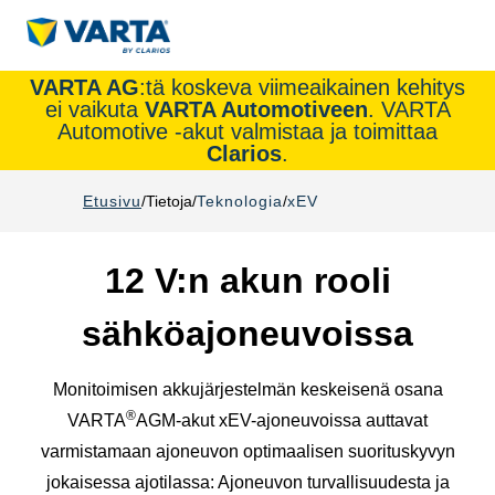
VARTA AG
:tä koskeva viimeaikainen kehitys
ei vaikuta
VARTA Automotiveen
. VARTA
Automotive -akut valmistaa ja toimittaa
Clarios
.
Etusivu
Tietoja
Teknologia
xEV
12 V:n akun rooli
sähköajoneuvoissa
Monitoimisen akkujärjestelmän keskeisenä osana
®
VARTA
AGM-akut xEV-ajoneuvoissa auttavat
varmistamaan ajoneuvon optimaalisen suorituskyvyn
jokaisessa ajotilassa: Ajoneuvon turvallisuudesta ja