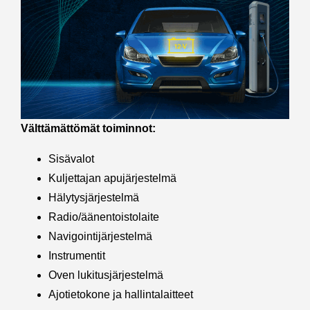
Välttämättömät toiminnot:
Sisävalot
Kuljettajan apujärjestelmä
Hälytysjärjestelmä
Radio/äänentoistolaite
Navigointijärjestelmä
Instrumentit
Oven lukitusjärjestelmä
Ajotietokone ja hallintalaitteet