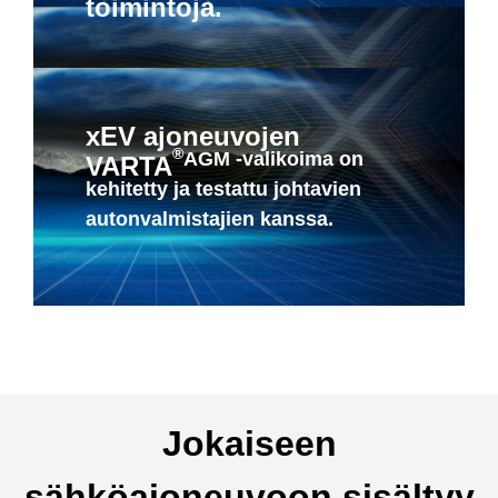
toimintoja.
xEV ajoneuvojen
®
AGM -valikoima on
VARTA
kehitetty ja testattu johtavien
autonvalmistajien kanssa.
Jokaiseen
sähköajoneuvoon sisältyy