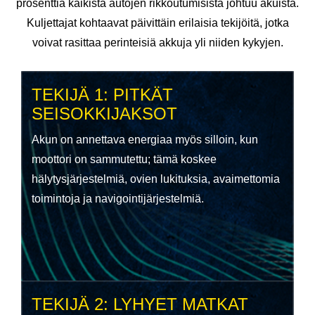
prosenttia kaikista autojen rikkoutumisista johtuu akuista.
Kuljettajat kohtaavat päivittäin erilaisia tekijöitä, jotka
voivat rasittaa perinteisiä akkuja yli niiden kykyjen.
TEKIJÄ 1: PITKÄT
SEISOKKIJAKSOT
Akun on annettava energiaa myös silloin, kun
moottori on sammutettu; tämä koskee
hälytysjärjestelmiä, ovien lukituksia, avaimettomia
toimintoja ja navigointijärjestelmiä.
TEKIJÄ 2: LYHYET MATKAT