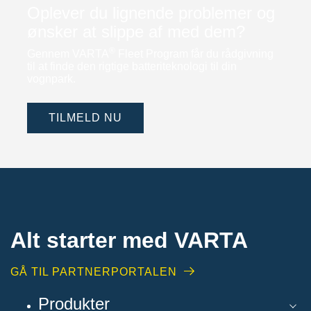
Oplever du lignende problemer og
ønsker at slippe af med dem?
®
Gennem VARTA
Fleet Program får du rådgivning
til at finde den rigtige batteriteknologi til din
vognpark.
TILMELD NU
Alt starter med VARTA​
GÅ TIL PARTNERPORTALEN
Produkter