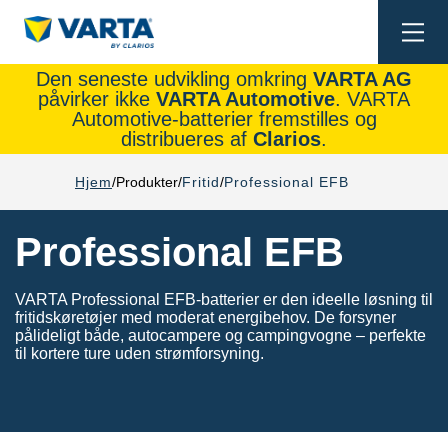
Togg
navi
Den seneste udvikling omkring
VARTA AG
påvirker ikke
VARTA Automotive
. VARTA
Automotive-batterier fremstilles og
distribueres af
Clarios
.
Hjem
Produkter
Fritid
Professional EFB
Professional EFB
VARTA Professional EFB-batterier er den ideelle løsning til
fritidskøretøjer med moderat energibehov. De forsyner
pålideligt både, autocampere og campingvogne – perfekte
til kortere ture uden strømforsyning.