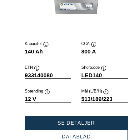
Kapacitet
CCA
Værktøjstip
Værktøjstip
140 Ah
800 A
ETN
Shortcode
Værktøjstip
Værktøjstip
933140080
LED140
Spænding
Mål (L/B/H)
Værktøjstip
Værktøjstip
12 V
513/189/223
PROFESSIONAL
SE DETALJER
EFB
933140080
PROFESSIONAL
DATABLAD