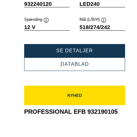
Værktøjstip
Værktøjstip
932240120
LED240
Spænding
Mål (L/B/H)
Værktøjstip
Værktøjstip
12 V
518/274/242
PROFESSIONAL
SE DETALJER
EFB
932240120
PROFESSIONAL
DATABLAD
EFB
932240120
NYHED
PROFESSIONAL EFB 932190105