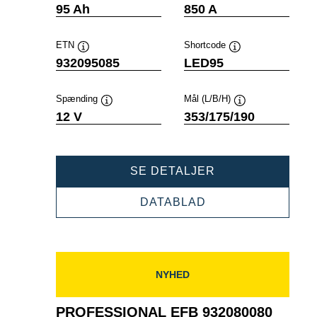
Værktøjstip
Værktøjstip
95 Ah
850 A
ETN
Shortcode
Værktøjstip
Værktøjstip
932095085
LED95
Spænding
Mål (L/B/H)
Værktøjstip
Værktøjstip
12 V
353/175/190
PROFESSIONAL
SE DETALJER
EFB
932095085
PROFESSIONAL
DATABLAD
EFB
932095085
NYHED
PROFESSIONAL EFB 932080080