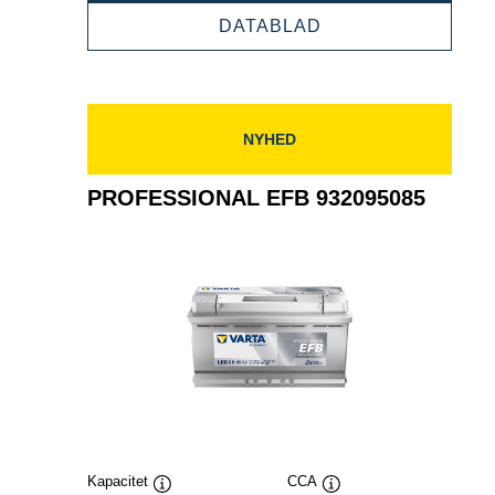
932190105
PROFESSIONAL
DATABLAD
EFB
932190105
NYHED
PROFESSIONAL EFB 932095085
Kapacitet
CCA