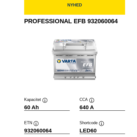
NYHED
PROFESSIONAL EFB 932060064
Kapacitet
CCA
Værktøjstip
Værktøjstip
60 Ah
640 A
ETN
Shortcode
Værktøjstip
Værktøjstip
932060064
LED60