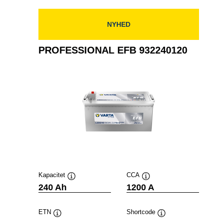
NYHED
PROFESSIONAL EFB 932240120
Kapacitet
CCA
Værktøjstip
Værktøjstip
240 Ah
1200 A
ETN
Shortcode