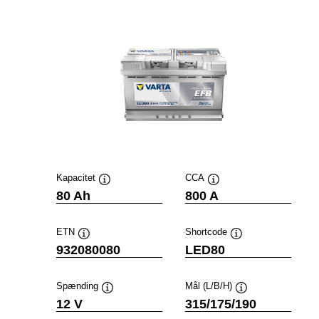
Kapacitet
CCA
Værktøjstip
Værktøjstip
80 Ah
800 A
ETN
Shortcode
Værktøjstip
Værktøjstip
932080080
LED80
Spænding
Mål (L/B/H)
Værktøjstip
Værktøjstip
12 V
315/175/190