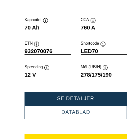
Kapacitet
CCA
Værktøjstip
Værktøjstip
70 Ah
760 A
ETN
Shortcode
Værktøjstip
Værktøjstip
932070076
LED70
Spænding
Mål (L/B/H)
Værktøjstip
Værktøjstip
12 V
278/175/190
PROFESSIONAL
SE DETALJER
EFB
932070076
PROFESSIONAL
DATABLAD
EFB
932070076