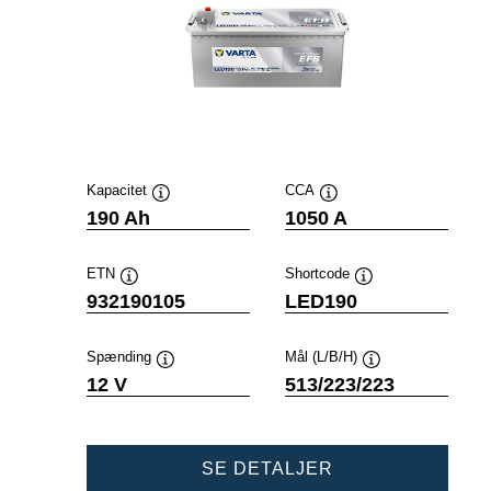
Kapacitet
CCA
Værktøjstip
Værktøjstip
190 Ah
1050 A
ETN
Shortcode
Værktøjstip
Værktøjstip
932190105
LED190
Spænding
Mål (L/B/H)
Værktøjstip
Værktøjstip
12 V
513/223/223
PROFESSIONAL
SE DETALJER
EFB