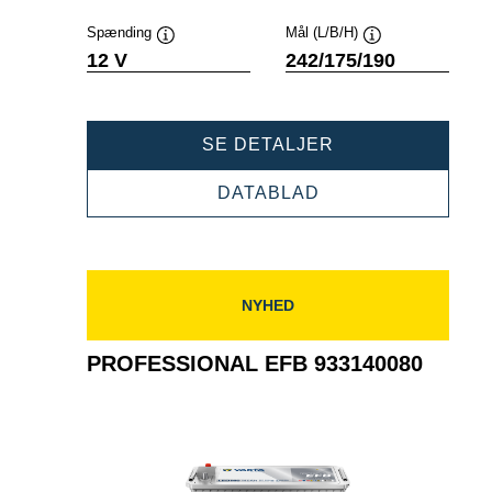
Spænding
Mål (L/B/H)
Værktøjstip
Værktøjstip
12 V
242/175/190
PROFESSIONAL
SE DETALJER
EFB
932060064
PROFESSIONAL
DATABLAD
EFB
932060064
NYHED
PROFESSIONAL EFB 933140080