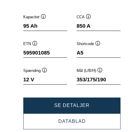
Kapacitet
CCA
Værktøjstip
Værktøjstip
95 Ah
850 A
ETN
Shortcode
Værktøjstip
Værktøjstip
595901085
A5
Spænding
Mål (L/B/H)
Værktøjstip
Værktøjstip
12 V
353/175/190
DYNAMIC
SE DETALJER
AGM
DYNAMIC
DATABLAD
595901085
AGM