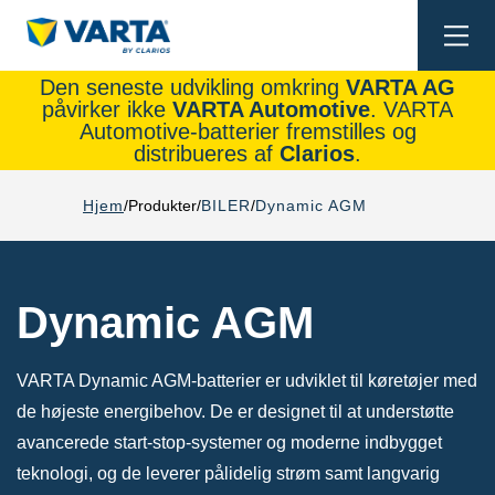
Togg
navi
Den seneste udvikling omkring
VARTA AG
påvirker ikke
VARTA Automotive
. VARTA
Automotive-batterier fremstilles og
distribueres af
Clarios
.
Hjem
Produkter
BILER
Dynamic AGM
Dynamic AGM
VARTA Dynamic AGM-batterier er udviklet til køretøjer med
de højeste energibehov. De er designet til at understøtte
avancerede start-stop-systemer og moderne indbygget
teknologi, og de leverer pålidelig strøm samt langvarig