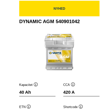
NYHED
DYNAMIC AGM 540901042
Kapacitet
CCA
Værktøjstip
Værktøjstip
40 Ah
420 A
ETN
Shortcode