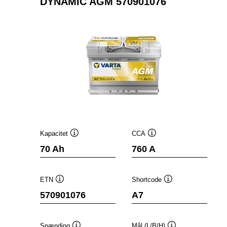
DYNAMIC AGM 570901076
Kapacitet
CCA
Værktøjstip
Værktøjstip
70 Ah
760 A
ETN
Shortcode
Værktøjstip
Værktøjstip
570901076
A7
Spænding
Mål (L/B/H)