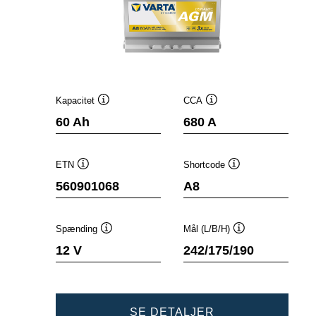
Kapacitet
CCA
Værktøjstip
Værktøjstip
60 Ah
680 A
ETN
Shortcode
Værktøjstip
Værktøjstip
560901068
A8
Spænding
Mål (L/B/H)
Værktøjstip
Værktøjstip
12 V
242/175/190
DYNAMIC
SE DETALJER