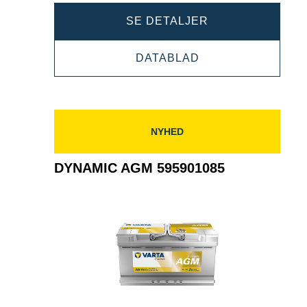
DYNAMIC
SE DETALJER
AGM
DYNAMIC
DATABLAD
605901095
AGM
605901095
NYHED
DYNAMIC AGM 595901085