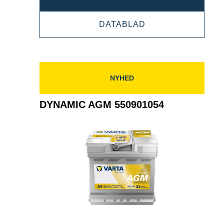
AGM
DYNAMIC
DATABLAD
560901068
AGM
560901068
NYHED
DYNAMIC AGM 550901054