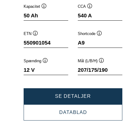
Kapacitet
CCA
Værktøjstip
Værktøjstip
50 Ah
540 A
ETN
Shortcode
Værktøjstip
Værktøjstip
550901054
A9
Spænding
Mål (L/B/H)
Værktøjstip
Værktøjstip
12 V
207/175/190
DYNAMIC
SE DETALJER
AGM
DYNAMIC
DATABLAD
550901054
AGM
550901054