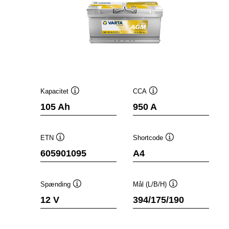
Kapacitet
CCA
Værktøjstip
Værktøjstip
105 Ah
950 A
ETN
Shortcode
Værktøjstip
Værktøjstip
605901095
A4
Spænding
Mål (L/B/H)
Værktøjstip
Værktøjstip
12 V
394/175/190