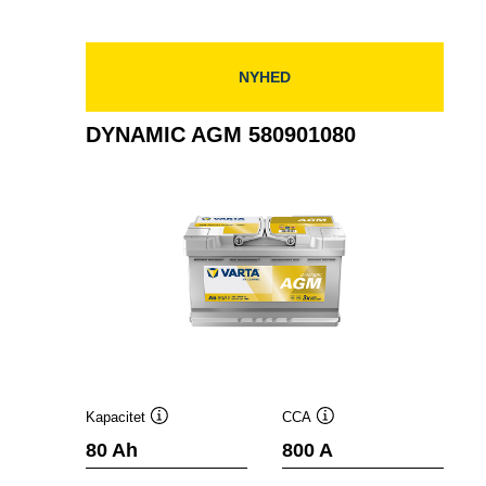
595901085
NYHED
DYNAMIC AGM 580901080
Kapacitet
CCA
Værktøjstip
Værktøjstip
80 Ah
800 A