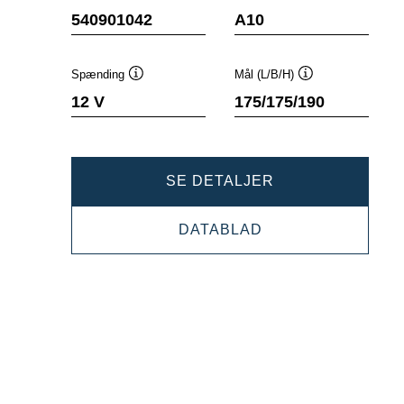
Værktøjstip
Værktøjstip
540901042
A10
Spænding
Mål (L/B/H)
Værktøjstip
Værktøjstip
12 V
175/175/190
DYNAMIC
SE DETALJER
AGM
DYNAMIC
DATABLAD
540901042
AGM
540901042