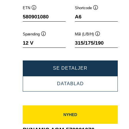
ETN
Shortcode
Værktøjstip
Værktøjstip
580901080
A6
Spænding
Mål (L/B/H)
Værktøjstip
Værktøjstip
12 V
315/175/190
DYNAMIC
SE DETALJER
AGM
DYNAMIC
DATABLAD
580901080
AGM
580901080
NYHED