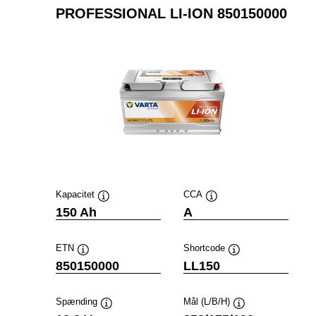
PROFESSIONAL LI-ION 850150000
Kapacitet
CCA
Værktøjstip
Værktøjstip
150 Ah
A
ETN
Shortcode
Værktøjstip
Værktøjstip
850150000
LL150
Spænding
Mål (L/B/H)