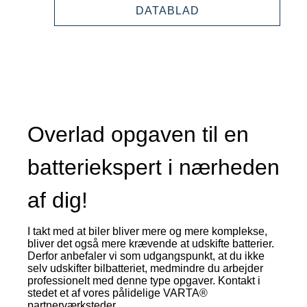
ION
PROFESSIONAL
DATABLAD
850050000
LI-
ION
850050000
Overlad opgaven til en
batteriekspert i nærheden
af dig!
I takt med at biler bliver mere og mere komplekse,
bliver det også mere krævende at udskifte batterier.
Derfor anbefaler vi som udgangspunkt, at du ikke
selv udskifter bilbatteriet, medmindre du arbejder
professionelt med denne type opgaver. Kontakt i
stedet et af vores pålidelige VARTA®
partnerværksteder.