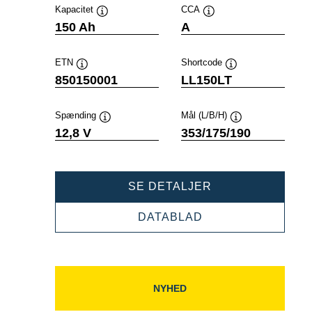
Kapacitet
CCA
Værktøjstip
Værktøjstip
150 Ah
A
ETN
Shortcode
Værktøjstip
Værktøjstip
850150001
LL150LT
Spænding
Mål (L/B/H)
Værktøjstip
Værktøjstip
12,8 V
353/175/190
PROFESSIONAL
SE DETALJER
LI-
ION
PROFESSIONAL
DATABLAD
850150001
LI-
ION
850150001
NYHED