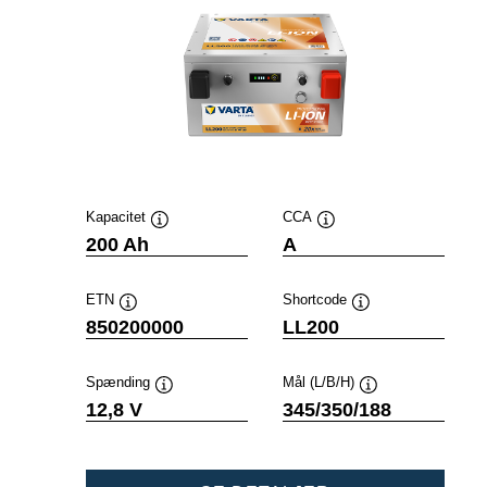
Kapacitet
CCA
Værktøjstip
Værktøjstip
200 Ah
A
ETN
Shortcode
Værktøjstip
Værktøjstip
850200000
LL200
Spænding
Mål (L/B/H)
Værktøjstip
Værktøjstip
12,8 V
345/350/188