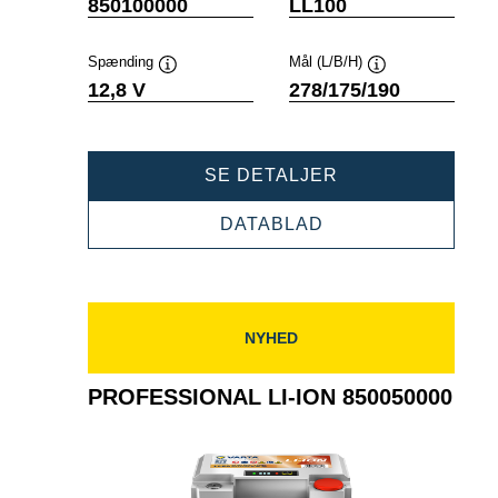
Værktøjstip
Værktøjstip
850100000
LL100
Spænding
Mål (L/B/H)
Værktøjstip
Værktøjstip
12,8 V
278/175/190
PROFESSIONAL
SE DETALJER
LI-
ION
PROFESSIONAL
DATABLAD
850100000
LI-
ION
850100000
NYHED
PROFESSIONAL LI-ION 850050000