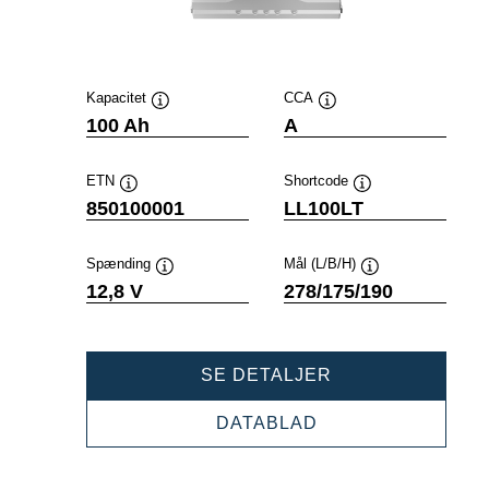
Kapacitet
CCA
Værktøjstip
Værktøjstip
100 Ah
A
ETN
Shortcode
Værktøjstip
Værktøjstip
850100001
LL100LT
Spænding
Mål (L/B/H)
Værktøjstip
Værktøjstip
12,8 V
278/175/190
PROFESSIONAL
SE DETALJER
LI-
ION
PROFESSIONAL
DATABLAD
850100001
LI-
ION
850100001