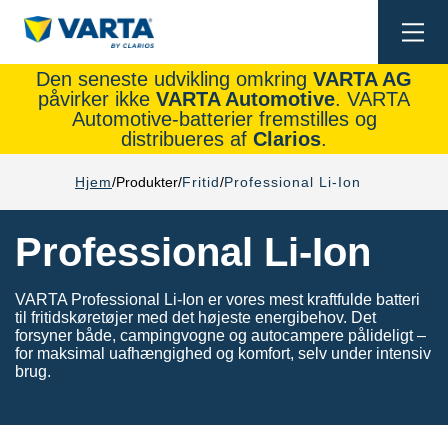
Togg
navi
Den seneste udvikling omkring
VARTA AG
påvirker ikke
VARTA Automotive
. VARTA
Automotive-batterier fremstilles og
distribueres af
Clarios
.
Hjem
Produkter
Fritid
Professional Li-Ion
Professional Li-Ion
VARTA Professional Li-Ion er vores mest kraftfulde batteri
til fritidskøretøjer med det højeste energibehov. Det
forsyner både, campingvogne og autocampere pålideligt –
for maksimal uafhængighed og komfort, selv under intensiv
brug.