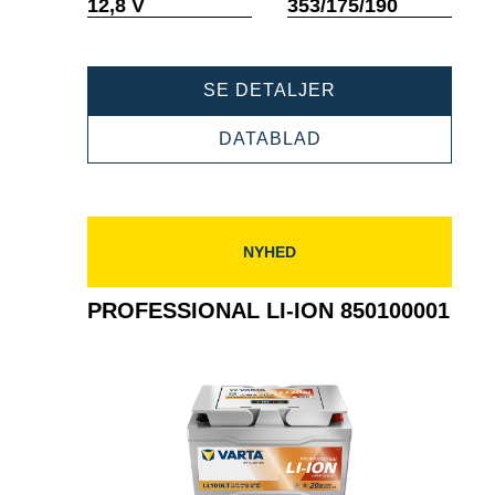
Værktøjstip
Værktøjstip
12,8 V
353/175/190
PROFESSIONAL
SE DETALJER
LI-
ION
PROFESSIONAL
DATABLAD
850150000
LI-
ION
850150000
NYHED
PROFESSIONAL LI-ION 850100001