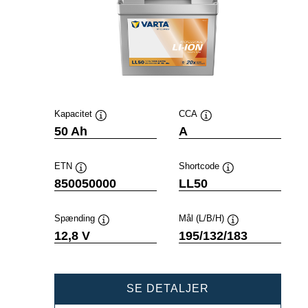
Kapacitet
CCA
Værktøjstip
Værktøjstip
50 Ah
A
ETN
Shortcode
Værktøjstip
Værktøjstip
850050000
LL50
Spænding
Mål (L/B/H)
Værktøjstip
Værktøjstip
12,8 V
195/132/183
PROFESSIONAL
SE DETALJER
LI-