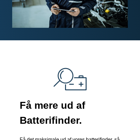
Få mere ud af
Batterifinder
.
Få det maksimale ud af vores batterifinder, så