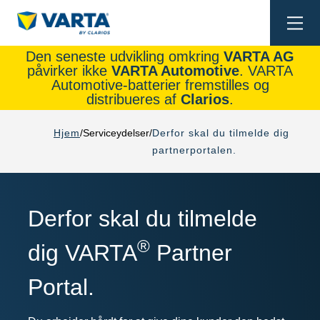
Togg
navi
Den seneste udvikling omkring
VARTA AG
påvirker ikke
VARTA Automotive
. VARTA
Automotive-batterier fremstilles og
distribueres af
Clarios
.
Hjem
Serviceydelser
Derfor skal du tilmelde dig
partnerportalen.
Derfor skal du tilmelde
®
dig VARTA
Partner
Portal.