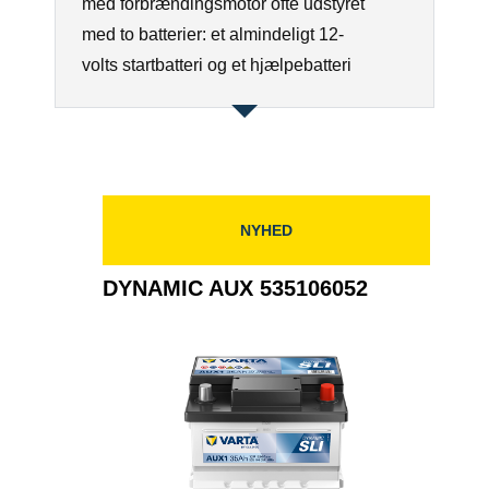
med forbrændingsmotor ofte udstyret
med to batterier: et almindeligt 12-
volts startbatteri og et hjælpebatteri
NYHED
DYNAMIC AUX 535106052