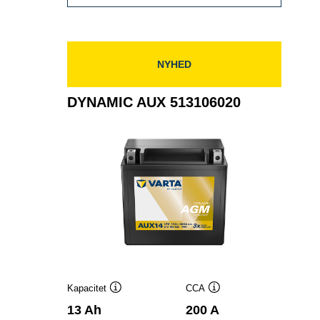
AUX
535106052
NYHED
DYNAMIC AUX 513106020
Kapacitet
CCA
Værktøjstip
Værktøjstip
13 Ah
200 A