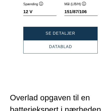
Spænding
Mål (L/B/H)
Værktøjstip
Værktøjstip
12 V
151/87/106
DYNAMIC
SE DETALJER
AUX
DYNAMIC
DATABLAD
509106013
AUX
509106013
Overlad opgaven til en
batteriekspert i nærheden