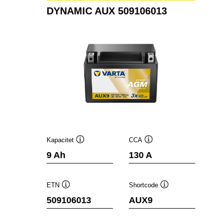
DYNAMIC AUX 509106013
Kapacitet
CCA
Værktøjstip
Værktøjstip
9 Ah
130 A
ETN
Shortcode
Værktøjstip
Værktøjstip
509106013
AUX9