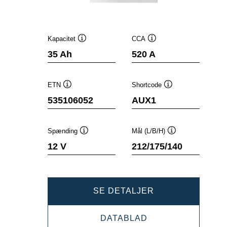
Kapacitet
CCA
Værktøjstip
Værktøjstip
35 Ah
520 A
ETN
Shortcode
Værktøjstip
Værktøjstip
535106052
AUX1
Spænding
Mål (L/B/H)
Værktøjstip
Værktøjstip
12 V
212/175/140
DYNAMIC
SE DETALJER
AUX
DYNAMIC
DATABLAD
535106052