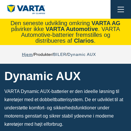
Togg
navi
Den seneste udvikling omkring
VARTA AG
påvirker ikke
VARTA Automotive
. VARTA
Automotive-batterier fremstilles og
distribueres af
Clarios
.
Hjem
Produkter
BILER
Dynamic AUX
Dynamic AUX
VARTA Dynamic AUX-batterier er den ideelle løsning til
køretøjer med et dobbeltbatterisystem. De er udviklet til at
understøtte komfort- og sikkerhedsfunktioner under
motorens genstart og sikrer stabil ydeevne i moderne
køretøjer med højt elforbrug.