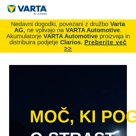
Nedavni dogodki, povezani z družbo
Varta
AG,
ne vplivajo na
VARTA Automotive
.
Akumulatorje
VARTA Automotive
proizvaja in
distribuira podjetje
Clarios.
Preberite več
>>
MOČ, KI PO