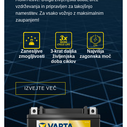
vzdrževanja in pripravljen za takojšnjo
namestitev. Za vsako vožnjo z maksimalnim
zaupanjem!
Zanesljive
3-krat daljša
Najvišja
zmogljivosti
življenjska
zagonska moč
doba ciklov
IZVEJTE VEČ