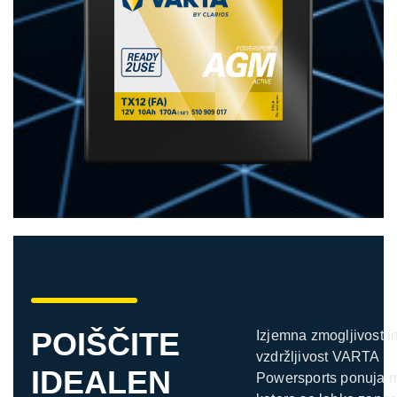
POIŠČITE
Izjemna zmogljivost i
vzdržljivost VARTA
IDEALEN
Powersports ponuja 