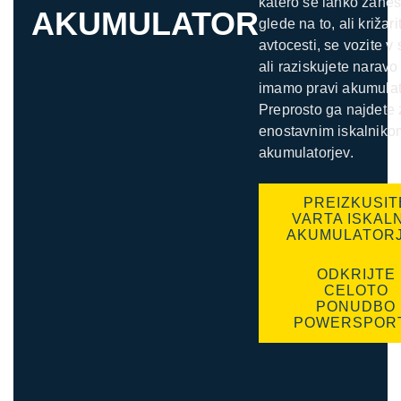
katero se lahko zanes
AKUMULATOR
glede na to, ali križari
avtocesti, se vozite v
ali raziskujete naravo
imamo pravi akumulat
Preprosto ga najdete
enostavnim iskalniko
akumulatorjev.
PREIZKUSIT
VARTA ISKAL
AKUMULATOR
ODKRIJTE
CELOTO
PONUDBO
POWERSPOR