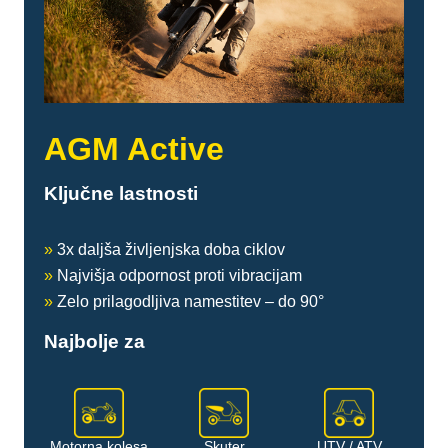
AGM Active
Ključne lastnosti
»
3x daljša življenjska doba ciklov
»
Najvišja odpornost proti vibracijam
»
Zelo prilagodljiva namestitev – do 90°
Najbolje za
Motorna kolesa
Skuter
UTV / ATV