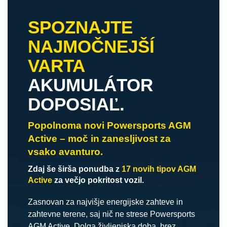
SPOZNAJTE
NAJMOČNEJŠÍ
VARTA
AKUMULÁTOR
DOPOSIAĽ.
Popolnoma novi Powersports AGM
Active – moč in zanesljivost za
vsako avanturo.
Zdaj še širša ponudba z
17 novih tipov AGM
Active
za večjo pokritost vozil.
Zasnovan za najvišje energijske zahteve in
zahtevne terene, saj nič ne strese Powersports
AGM Active. Dolga življenjska doba, brez