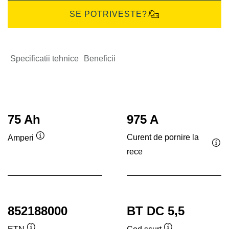
SE POTRIVESTE?
Specificatii tehnice
Beneficii
75 Ah
975 A
Curent de pornire la
Amperi
Tooltip
rece
Too
852188000
BT DC 5,5