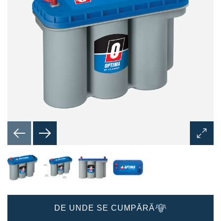
Deschi
dialogu
de
imagin
DE UNDE SE CUMPĂRĂ