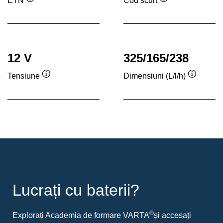
ETN
Cod scurt
Tooltip
Tooltip
12 V
325/165/238
Tensiune
Dimensiuni (L/l/h)
Tooltip
Tooltip
Lucrați cu baterii?
®
Explorați Academia de formare VARTA
și accesați