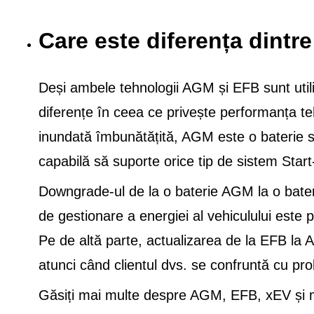
Care este diferența dint
Deși ambele tehnologii AGM și EFB sunt utiliz
diferențe în ceea ce privește performanța teh
inundată îmbunătățită, AGM este o baterie spe
capabilă să suporte orice tip de sistem Star
Downgrade-ul de la o baterie AGM la o bate
de gestionare a energiei al vehiculului este 
Pe de altă parte, actualizarea de la EFB la
atunci când clientul dvs. se confruntă cu pro
Găsiți mai multe despre AGM, EFB, xEV și mu