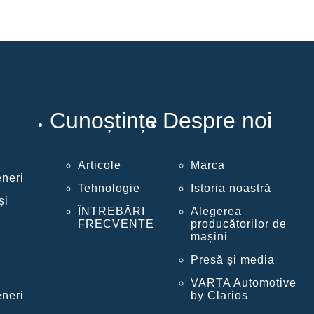
Cunoștințe
Despre noi
Articole
Marca
eneri
Tehnologie
Istoria noastră
și
ÎNTREBĂRI
Alegerea
FRECVENTE
producătorilor de
mașini
Presă și media
VARTA Automotive
eneri
by Clarios