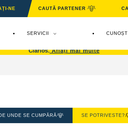
ȚI-NE
CAUTĂ PARTENER
CA
SERVICII
CUNOȘT
 afectează
VARTA Automotive
. Bateriile
VARTA 
Clarios.
Aflați mai multe
DE UNDE SE CUMPĂRĂ
SE POTRIVESTE?
i
Deschideți
dialogul