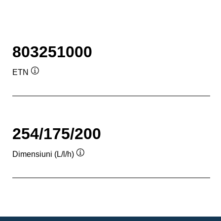
803251000
ETN
Tooltip
254/175/200
Dimensiuni (L/l/h)
Tooltip