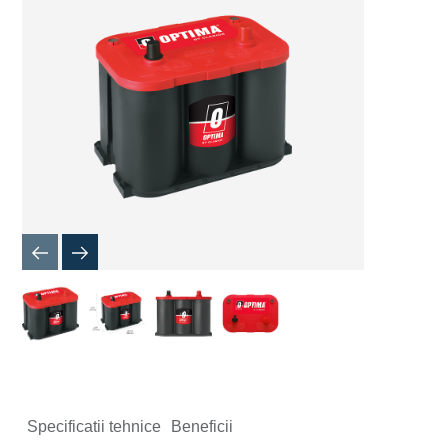
de
imagine
Specificatii tehnice
Beneficii