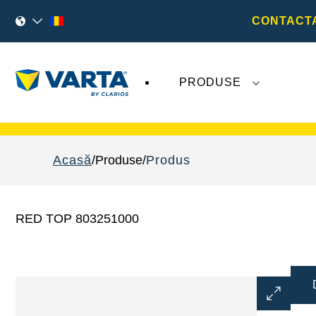
CONTACTA
PRODUSE
Evoluțiile recente legate de
VARTA AG
nu
Acasă
Produse
Produs
RED TOP 803251000
Deschideț
dialogul