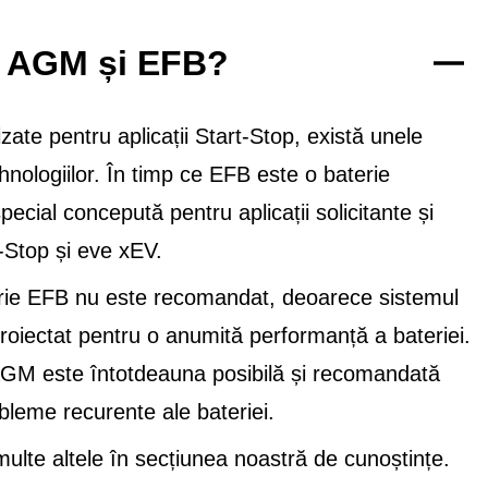
re AGM și EFB?
ate pentru aplicații Start-Stop, există unele
nologiilor. În timp ce EFB este o baterie
cial concepută pentru aplicații solicitante și
t-Stop și eve xEV.
rie EFB nu este recomandat, deoarece sistemul
proiectat pentru o anumită performanță a bateriei.
 AGM este întotdeauna posibilă și recomandată
bleme recurente ale bateriei.
lte altele în secțiunea noastră de cunoștințe.