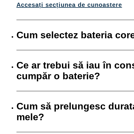
Accesați secțiunea de cunoastere
Cum selectez bateria cor
Ce ar trebui să iau în co
cumpăr o baterie?
Cum să prelungesc durata 
mele?