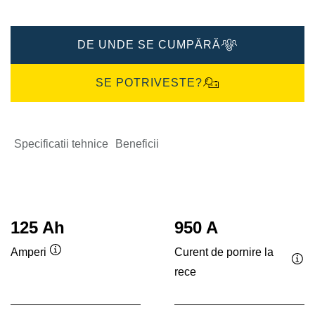
DE UNDE SE CUMPĂRĂ
SE POTRIVESTE?
Specificatii tehnice
Beneficii
125 Ah
950 A
Curent de pornire la
Amperi
Tooltip
rece
Too