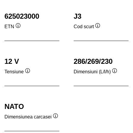
625023000
J3
ETN
Cod scurt
Tooltip
Tooltip
12 V
286/269/230
Tensiune
Dimensiuni (L/l/h)
Tooltip
Tooltip
NATO
Dimensiunea carcasei
Tooltip