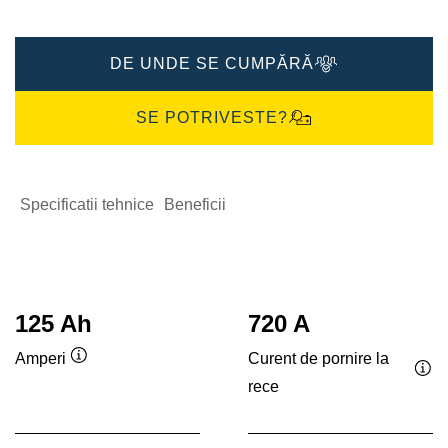
DE UNDE SE CUMPĂRĂ
SE POTRIVESTE?
Specificatii tehnice
Beneficii
125 Ah
720 A
Curent de pornire la
Amperi
Tooltip
rece
Too