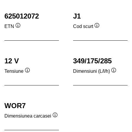
625012072
J1
ETN
Cod scurt
Tooltip
Tooltip
12 V
349/175/285
Tensiune
Dimensiuni (L/l/h)
Tooltip
Tooltip
WOR7
Dimensiunea carcasei
Tooltip