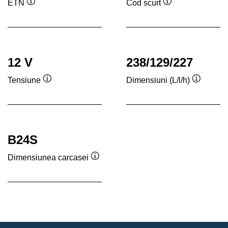
ETN
Cod scurt
Tooltip
Tooltip
12 V
238/129/227
Tensiune
Dimensiuni (L/l/h)
Tooltip
Tooltip
B24S
Dimensiunea carcasei
Tooltip