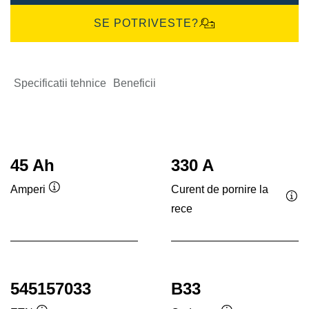
SE POTRIVESTE?
Specificatii tehnice
Beneficii
45 Ah
330 A
Curent de pornire la
Amperi
Tooltip
rece
Too
545157033
B33